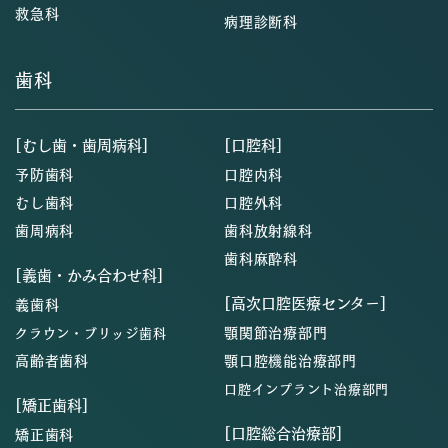
救急科
病理診断科
歯科
[むし歯・歯周病科]
[口腔科]
予防歯科
口腔内科
むし歯科
口腔外科
歯周病科
歯科放射線科
歯科麻酔科
[義歯・かみ合わせ科]
[高次口腔医療センター]
義歯科
顎関節治療部門
クラウン・ブリッジ歯科
高齢者歯科
顎口腔機能治療部門
口腔インプラント治療部門
[矯正歯科]
[口腔総合治療部]
矯正歯科