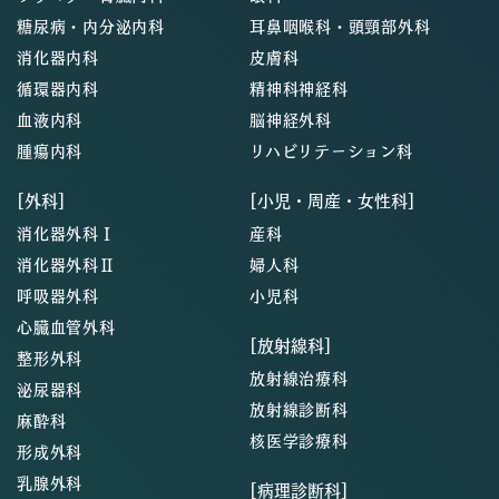
糖尿病・内分泌内科
耳鼻咽喉科・頭頸部外科
消化器内科
皮膚科
循環器内科
精神科神経科
血液内科
脳神経外科
腫瘍内科
リハビリテーション科
[外科]
[小児・周産・女性科]
消化器外科Ⅰ
産科
消化器外科Ⅱ
婦人科
呼吸器外科
小児科
心臓血管外科
[放射線科]
整形外科
放射線治療科
泌尿器科
放射線診断科
麻酔科
核医学診療科
形成外科
乳腺外科
[病理診断科]