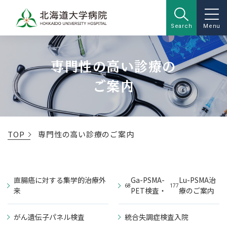
Search
Menu
専門性の高い診療の
ご案内
TOP
専門性の高い診療のご案内
直腸癌に対する集学的治療外
Ga-PSMA-
Lu-PSMA治
68
177
来
PET検査・
療のご案内
がん遺伝子パネル検査
統合失調症検査入院