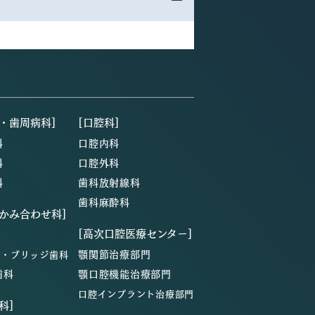
・歯周病科]
[口腔科]
科
口腔内科
科
口腔外科
科
歯科放射線科
歯科麻酔科
・かみ合わせ科]
[高次口腔医療センター]
顎関節治療部門
ン・ブリッジ歯科
歯科
顎口腔機能治療部門
口腔インプラント治療部門
科]