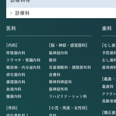
診療科
医科
歯科
[内科]
[脳・神経・感覚器科]
[むし歯
呼吸器内科
脳神経内科
予防歯
リウマチ・腎臓内科
眼科
むし歯
糖尿病・内分泌内科
耳鼻咽喉科・頭頸部外科
歯周病
消化器内科
皮膚科
[義歯
循環器内科
精神科神経科
義歯科
血液内科
脳神経外科
クラウ
腫瘍内科
リハビリテーション科
高齢者
[外科]
[小児・周産・女性科]
[矯正歯
消化器外科Ⅰ
産科