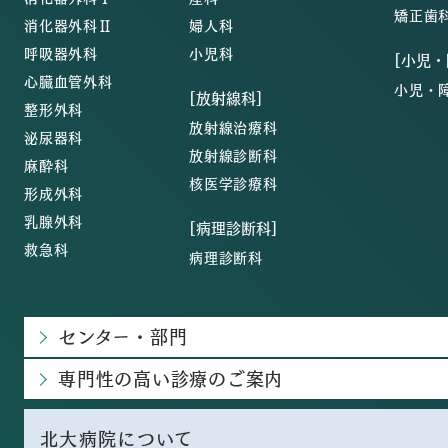
矯正歯
消化器外科Ⅱ
婦人科
呼吸器外科
小児科
[小児
心臓血管外科
小児・
[放射線科]
整形外科
放射線治療科
泌尿器科
放射線診断科
麻酔科
核医学診療科
形成外科
乳腺外科
[病理診断科]
救急科
病理診断科
センター・部門
専門性の高い診療のご案内
北大病院について