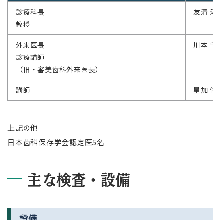
診療科長
友清 淳
教授
外来医長
川本 千
診療講師
（旧・審美歯科外来医長）
講師
星加 修
上記の他
日本歯科保存学会認定医5名
主な検査・設備
設備