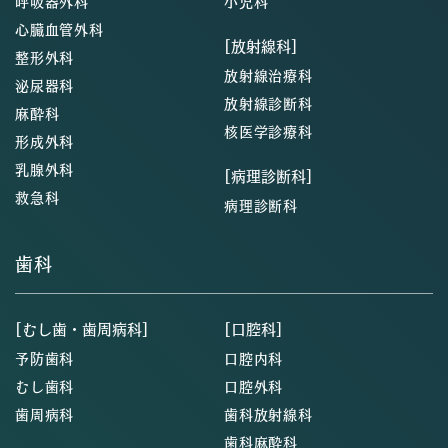
呼吸器外科
小児科
心臓血管外科
[放射線科]
整形外科
放射線治療科
泌尿器科
放射線診断科
麻酔科
核医学診療科
形成外科
乳腺外科
[病理診断科]
救急科
病理診断科
歯科
[むし歯・歯周病科]
[口腔科]
予防歯科
口腔内科
むし歯科
口腔外科
歯周病科
歯科放射線科
歯科麻酔科