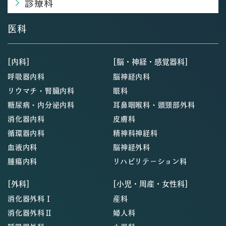
診療科
医科
[内科]
[脳・神経・感覚器科]
呼吸器内科
脳神経内科
リウマチ・腎臓内科
眼科
糖尿病・内分泌内科
耳鼻咽喉科・頭頸部外科
消化器内科
皮膚科
循環器内科
精神科神経科
血液内科
脳神経外科
腫瘍内科
リハビリテーション科
[外科]
[小児・周産・女性科]
消化器外科Ⅰ
産科
消化器外科Ⅱ
婦人科