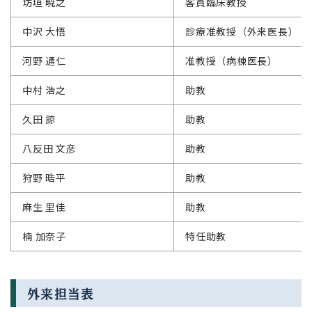
坊垣 暁之
客員臨床教授
中沢 大悟
診療准教授（外来医長）
河野 通仁
准教授（病棟医長）
中村 浩之
助教
久田 諒
助教
八反田 文彦
助教
狩野 晧平
助教
麻生 里佳
助教
楠 加奈子
特任助教
外来担当表