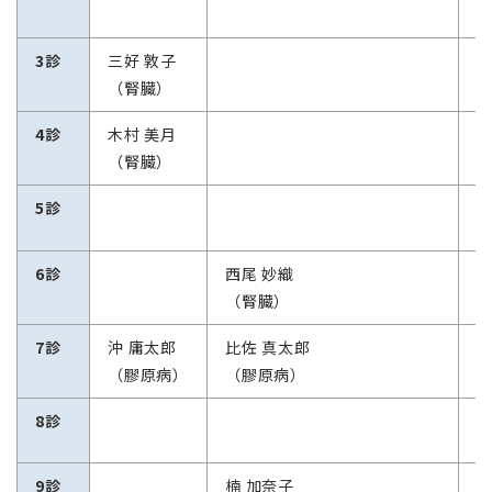
3診
三好 敦子
（腎臓）
4診
木村 美月
八
（腎臓）
5診
6診
西尾 妙織
（腎臓）
7診
沖 庸太郎
比佐 真太郎
鎌
（膠原病）
（膠原病）
8診
9診
楠 加奈子
伊