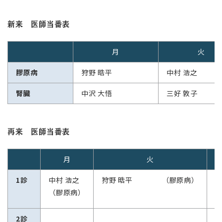
新来 医師当番表
月
火
膠原病
狩野 晧平
中村 浩之
腎臓
中沢 大悟
三好 敦子
再来 医師当番表
月
火
1診
中村 浩之
狩野 晧平 （膠原病）
河
（膠原病）
2診