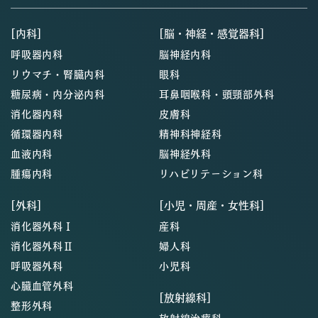
[内科]
[脳・神経・感覚器科]
呼吸器内科
脳神経内科
リウマチ・腎臓内科
眼科
糖尿病・内分泌内科
耳鼻咽喉科・頭頸部外科
消化器内科
皮膚科
循環器内科
精神科神経科
血液内科
脳神経外科
腫瘍内科
リハビリテーション科
[外科]
[小児・周産・女性科]
消化器外科Ⅰ
産科
消化器外科Ⅱ
婦人科
呼吸器外科
小児科
心臓血管外科
[放射線科]
整形外科