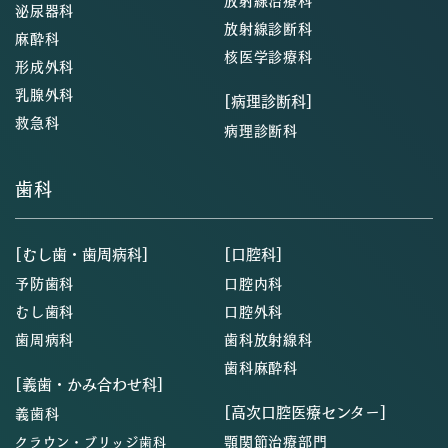
放射線治療科
泌尿器科
放射線診断科
麻酔科
核医学診療科
形成外科
乳腺外科
[病理診断科]
救急科
病理診断科
歯科
[むし歯・歯周病科]
[口腔科]
予防歯科
口腔内科
むし歯科
口腔外科
歯周病科
歯科放射線科
歯科麻酔科
[義歯・かみ合わせ科]
[高次口腔医療センター]
義歯科
顎関節治療部門
クラウン・ブリッジ歯科