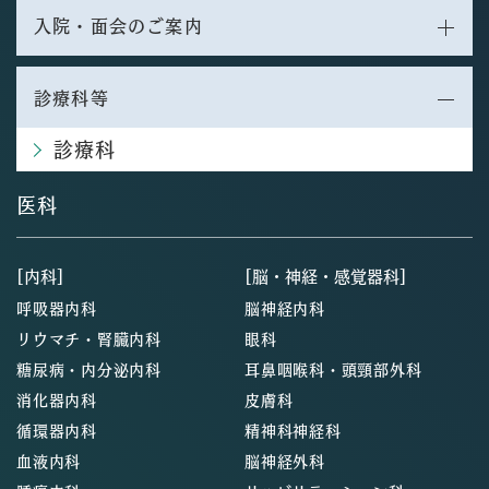
入院・面会のご案内
診療科等
診療科
医科
[内科]
[脳・神経・感覚器科]
呼吸器内科
脳神経内科
リウマチ・腎臓内科
眼科
糖尿病・内分泌内科
耳鼻咽喉科・頭頸部外科
消化器内科
皮膚科
循環器内科
精神科神経科
血液内科
脳神経外科