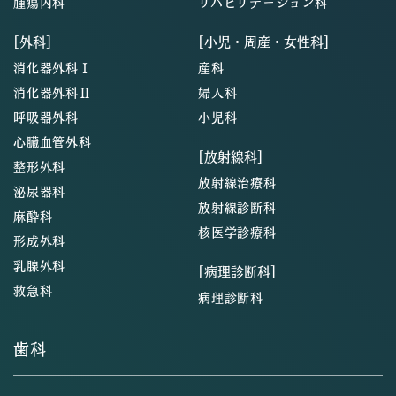
腫瘍内科
リハビリテーション科
[外科]
[小児・周産・女性科]
消化器外科Ⅰ
産科
消化器外科Ⅱ
婦人科
呼吸器外科
小児科
心臓血管外科
[放射線科]
整形外科
放射線治療科
泌尿器科
放射線診断科
麻酔科
核医学診療科
形成外科
乳腺外科
[病理診断科]
救急科
病理診断科
歯科