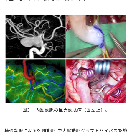
図3： 内頚動脈の巨大動脈瘤（図左上）。
橈骨動脈による外頸動脈-中大脳動脈グラフトバイパスを施