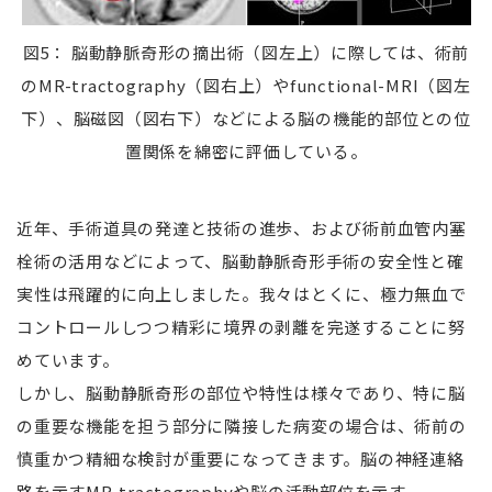
図5： 脳動静脈奇形の摘出術（図左上）に際しては、術前
のMR-tractography（図右上）やfunctional-MRI（図左
下）、脳磁図（図右下）などによる脳の機能的部位との位
置関係を綿密に評価している。
近年、手術道具の発達と技術の進歩、および術前血管内塞
栓術の活用などによって、脳動静脈奇形手術の安全性と確
実性は飛躍的に向上しました。我々はとくに、極力無血で
コントロールしつつ精彩に境界の剥離を完遂することに努
めています。
しかし、脳動静脈奇形の部位や特性は様々であり、特に脳
の重要な機能を担う部分に隣接した病変の場合は、術前の
慎重かつ精細な検討が重要になってきます。脳の神経連絡
路を示すMR-tractographyや脳の活動部位を示す