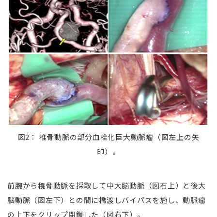
図2： 椎骨動脈の部分血栓化巨大動脈瘤（図左上の矢
印）。
前腕から橈骨動脈を採取して中大脳動脈（図右上）と後大
脳動脈（図左下）との間に橋渡しバイパスを施し、動脈瘤
の上下をクリップ閉鎖した（図右下）。