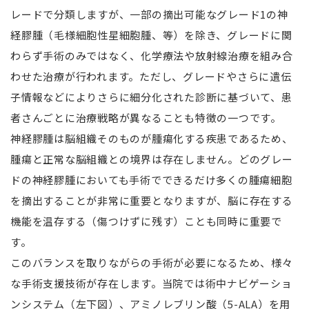
レードで分類しますが、一部の摘出可能なグレード1の神
経膠腫（毛様細胞性星細胞腫、等）を除き、グレードに関
わらず手術のみではなく、化学療法や放射線治療を組み合
わせた治療が行われます。ただし、グレードやさらに遺伝
子情報などによりさらに細分化された診断に基づいて、患
者さんごとに治療戦略が異なることも特徴の一つです。
神経膠腫は脳組織そのものが腫瘍化する疾患であるため、
腫瘍と正常な脳組織との境界は存在しません。どのグレー
ドの神経膠腫においても手術でできるだけ多くの腫瘍細胞
を摘出することが非常に重要となりますが、脳に存在する
機能を温存する（傷つけずに残す）ことも同時に重要で
す。
このバランスを取りながらの手術が必要になるため、様々
な手術支援技術が存在します。当院では術中ナビゲーショ
ンシステム（左下図）、アミノレブリン酸（5-ALA）を用