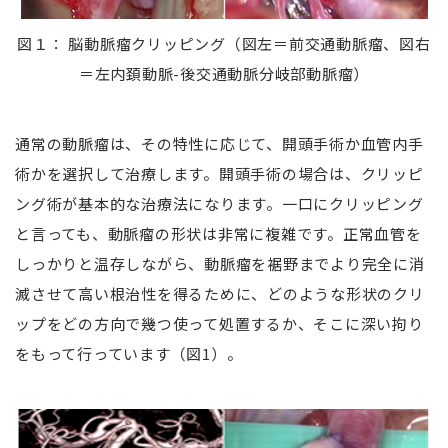
図１： 脳動脈瘤クリッピング（図左＝前交通動脈瘤、図右
＝左内頚動脈-後交通動脈分岐部動脈瘤）
通常の動脈瘤は、その特性に応じて、開頭手術か血管内手
術かを選択して治療します。開頭手術の場合は、クリッピ
ング術が基本的な治療法になります。一口にクリッピング
と言っても、動脈瘤の形状は非常に複雑です。正常血管を
しっかりと温存しながら、動脈瘤を裾野までより完全に消
滅させて高い根治性を得るために、どのような形状のクリ
ップをどの方向で幾つ使って処置するか、そこに深い拘り
をもって行っています（図1）。