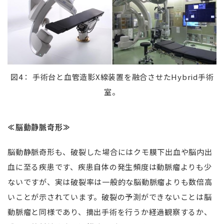
図4： 手術台と血管造影X線装置を融合させたHybrid手術
室。
≪脳動静脈奇形≫
脳動静脈奇形も、破裂した場合にはクモ膜下出血や脳内出
血に至る疾患です、疾患自体の発生頻度は動脈瘤よりも少
ないですが、実は破裂率は一般的な脳動脈瘤よりも数倍高
いことが示されています。破裂の予測ができないことは脳
動脈瘤と同様であり、摘出手術を行うか経過観察するか、