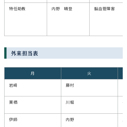
特任助教
内野 晴登
脳血管障害
外来担当表
月
火
岩崎
藤村
山
栗栖
川堀
長
伊師
内野
川