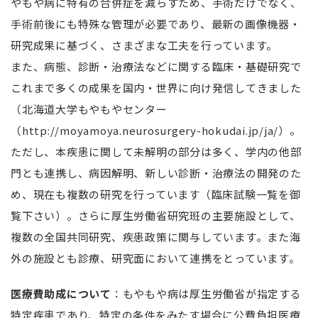
やもや病に特有の合併症を減らすため、手術だけでなく、
手術前後にも特殊な管理が必要であり、最新の画像機器・
研究成果に基づく、さまざまな工夫を行っています。
また、病態、診断・治療法などに関する臨床・基礎研究で
これまで多くの成果を国内・世界に向け発信してきました
（北海道大学もやもやセンター
（http://moyamoya.neurosurgery-hokudai.jp/ja/）。
ただし、本疾患に関して未解明の部分は多く、学内の他部
門とも連携し、病因解明、新しい診断・治療法の開発のた
め、現在も複数の研究を行っています（臨床試験一覧を御
覧下さい）。さらに厚生労働省研究班の主要施設として、
複数の全国共同研究、疾患政策に関与しています。また海
外の施設とも診療、研究面において連携をとっています。
医療費助成について
：もやもや病は厚生労働省が指定する
特定疾患であり、特定の条件をみたす場合に公費負担医療