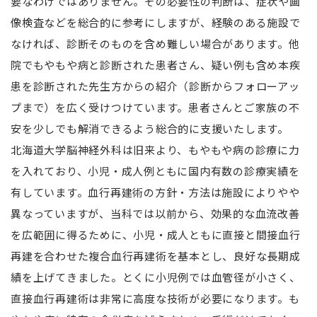
要なわけではありません。その必要性の判断は、症状や画
像検査などを総合的に参考にしますが、経験のある施設で
なければ、診断そのものを含め難しい場合があります。他
院でもやもや病と診断された患者さん、疑い例も含め本疾
患を診断された先生方からの紹介（診断からフォローアッ
プまで）を広く受けつけています。患者さんとご家族の不
安を少しでも解消できるよう総合的に支援いたします。
北海道大学脳神経外科は旧来より、もやもや病の診療に力
を入れており、小児・成人例ともに国内有数の診療実績を
有しています。血行再建術の方針・方法は施設によりやや
異なっていますが、当科では以前から、効果的な血流改善
を広範囲に得るために、小児・成人ともに直接と間接血行
再建を合わせた複合血行再建術を基本とし、良好な長期成
績を上げてきました。とくに小児例では血管径が小さく、
直接血行再建術は非常に高度な技術が必要になります。も