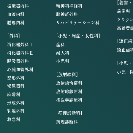
[義歯
循環器内科
精神科神経科
義歯科
血液内科
脳神経外科
クラウ
腫瘍内科
リハビリテーション科
高齢者
[外科]
[小児・周産・女性科]
[矯正歯
消化器外科Ⅰ
産科
矯正歯
消化器外科Ⅱ
婦人科
呼吸器外科
小児科
[小児
心臓血管外科
小児・
[放射線科]
整形外科
放射線治療科
泌尿器科
放射線診断科
麻酔科
核医学診療科
形成外科
乳腺外科
[病理診断科]
救急科
病理診断科