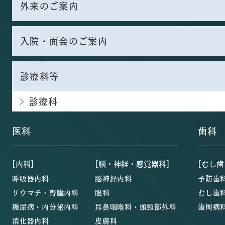
外来のご案内
入院・面会のご案内
診療科等
診療科
医科
歯科
[内科]
[脳・神経・感覚器科]
[むし歯
呼吸器内科
脳神経内科
予防歯
リウマチ・腎臓内科
眼科
むし歯
糖尿病・内分泌内科
耳鼻咽喉科・頭頸部外科
歯周病
消化器内科
皮膚科