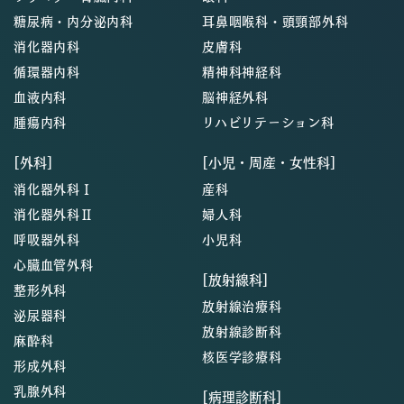
糖尿病・内分泌内科
耳鼻咽喉科・頭頸部外科
消化器内科
皮膚科
循環器内科
精神科神経科
血液内科
脳神経外科
腫瘍内科
リハビリテーション科
[外科]
[小児・周産・女性科]
消化器外科Ⅰ
産科
消化器外科Ⅱ
婦人科
呼吸器外科
小児科
心臓血管外科
[放射線科]
整形外科
放射線治療科
泌尿器科
放射線診断科
麻酔科
核医学診療科
形成外科
乳腺外科
[病理診断科]