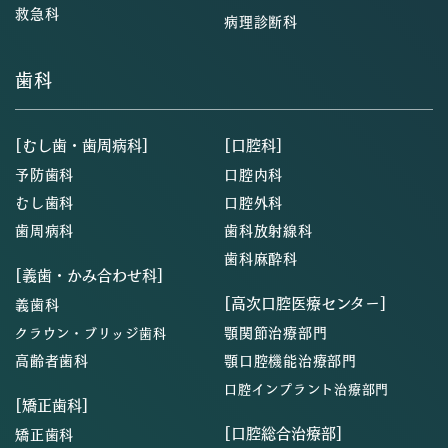
救急科
病理診断科
歯科
[むし歯・歯周病科]
[口腔科]
予防歯科
口腔内科
むし歯科
口腔外科
歯周病科
歯科放射線科
歯科麻酔科
[義歯・かみ合わせ科]
[高次口腔医療センター]
義歯科
顎関節治療部門
クラウン・ブリッジ歯科
高齢者歯科
顎口腔機能治療部門
口腔インプラント治療部門
[矯正歯科]
[口腔総合治療部]
矯正歯科