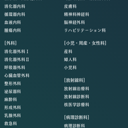
消化器内科
皮膚科
循環器内科
精神科神経科
血液内科
脳神経外科
腫瘍内科
リハビリテーション科
[外科]
[小児・周産・女性科]
消化器外科Ⅰ
産科
消化器外科Ⅱ
婦人科
呼吸器外科
小児科
心臓血管外科
[放射線科]
整形外科
放射線治療科
泌尿器科
放射線診断科
麻酔科
核医学診療科
形成外科
乳腺外科
[病理診断科]
救急科
病理診断科