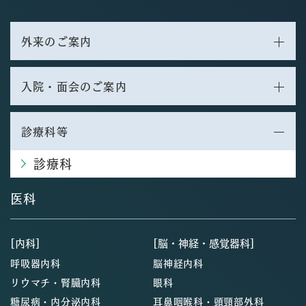
外来のご案内
入院・面会のご案内
診療科等
診療科
医科
[内科]
[脳・神経・感覚器科]
呼吸器内科
脳神経内科
リウマチ・腎臓内科
眼科
糖尿病・内分泌内科
耳鼻咽喉科・頭頸部外科