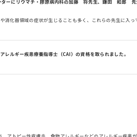
ンターにリウマチ・膠原病内科の加藤 将先生、鎌田 和郎 先
病や消化器領域の症状が生じることも多く、これらの先生に入っ
本アレルギー疾患療養指導士（
CAI
）の資格を取られました。
炎、アトピー性皮膚炎、食物アレルギーなどのアレルギー疾患が