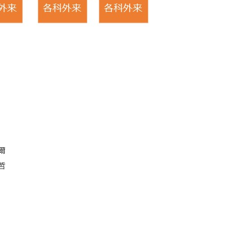
フ
爾
哲