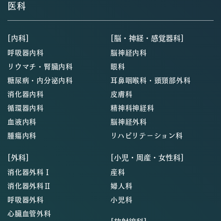
医科
[内科]
[脳・神経・感覚器科]
呼吸器内科
脳神経内科
リウマチ・腎臓内科
眼科
糖尿病・内分泌内科
耳鼻咽喉科・頭頸部外科
消化器内科
皮膚科
循環器内科
精神科神経科
血液内科
脳神経外科
腫瘍内科
リハビリテーション科
[外科]
[小児・周産・女性科]
消化器外科Ⅰ
産科
消化器外科Ⅱ
婦人科
呼吸器外科
小児科
心臓血管外科