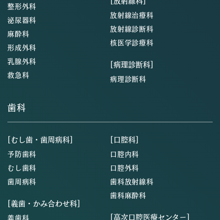
[放射線科]
整形外科
放射線治療科
泌尿器科
放射線診断科
麻酔科
核医学診療科
形成外科
乳腺外科
[病理診断科]
救急科
病理診断科
歯科
[むし歯・歯周病科]
[口腔科]
予防歯科
口腔内科
むし歯科
口腔外科
歯周病科
歯科放射線科
歯科麻酔科
[義歯・かみ合わせ科]
[高次口腔医療センター]
義歯科