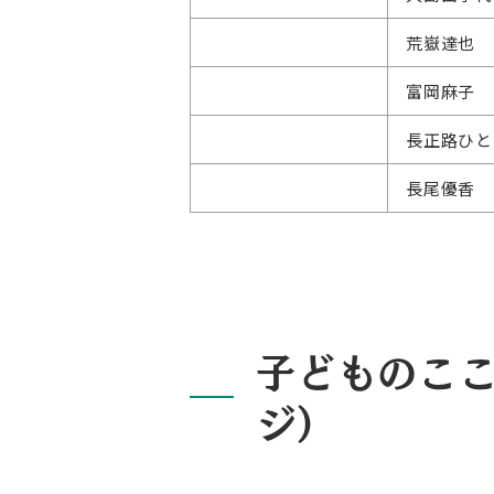
荒嶽達也
富岡麻子
長正路ひと
長尾優香
子どものこ
ジ）