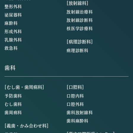
[放射線科]
整形外科
放射線治療科
泌尿器科
放射線診断科
麻酔科
核医学診療科
形成外科
乳腺外科
[病理診断科]
救急科
病理診断科
歯科
[むし歯・歯周病科]
[口腔科]
予防歯科
口腔内科
むし歯科
口腔外科
歯周病科
歯科放射線科
歯科麻酔科
[義歯・かみ合わせ科]