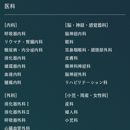
医科
[内科]
[脳・神経・感覚器科]
呼吸器内科
脳神経内科
リウマチ・腎臓内科
眼科
糖尿病・内分泌内科
耳鼻咽喉科・頭頸部外科
消化器内科
皮膚科
循環器内科
精神科神経科
血液内科
脳神経外科
腫瘍内科
リハビリテーション科
[外科]
[小児・周産・女性科]
消化器外科Ⅰ
産科
消化器外科Ⅱ
婦人科
呼吸器外科
小児科
心臓血管外科