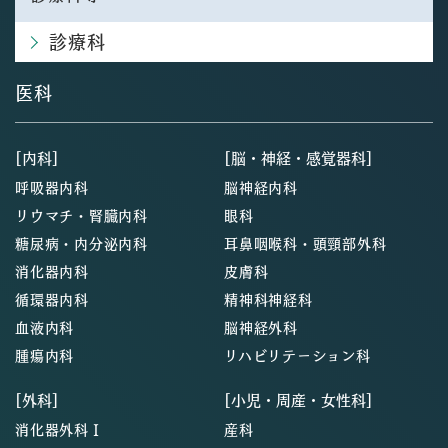
診療科
医科
[内科]
[脳・神経・感覚器科]
呼吸器内科
脳神経内科
リウマチ・腎臓内科
眼科
糖尿病・内分泌内科
耳鼻咽喉科・頭頸部外科
消化器内科
皮膚科
循環器内科
精神科神経科
血液内科
脳神経外科
腫瘍内科
リハビリテーション科
[外科]
[小児・周産・女性科]
消化器外科Ⅰ
産科