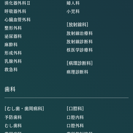
消化器外科Ⅱ
婦人科
呼吸器外科
小児科
心臓血管外科
[放射線科]
整形外科
放射線治療科
泌尿器科
放射線診断科
麻酔科
核医学診療科
形成外科
乳腺外科
[病理診断科]
救急科
病理診断科
歯科
[むし歯・歯周病科]
[口腔科]
予防歯科
口腔内科
むし歯科
口腔外科