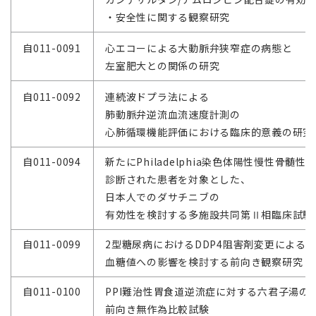
・安全性に関する観察研究
自011-0091
心エコーによる大動脈弁狭窄症の病態と
左室肥大との関係の研究
自011-0092
連続波ドプラ法による
肺動脈弁逆流血流速度計測の
心肺循環機能評価における臨床的意義の研究
自011-0094
新たにPhiladelphia染色体陽性慢性骨髄性
診断された患者を対象とした、
日本人でのダサチニブの
有効性を検討する多施設共同第Ⅱ相臨床試験
自011-0099
2型糖尿病におけるDDP4阻害剤変更による
血糖値への影響を検討する前向き観察研究
自011-0100
PPI難治性胃食道逆流症に対する六君子湯の
前向き無作為比較試験