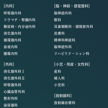
[内科]
[脳・神経・感覚器科]
呼吸器内科
脳神経内科
リウマチ・腎臓内科
眼科
糖尿病・内分泌内科
耳鼻咽喉科・頭頸部外科
消化器内科
皮膚科
循環器内科
精神科神経科
血液内科
脳神経外科
腫瘍内科
リハビリテーション科
[外科]
[小児・周産・女性科]
消化器外科Ⅰ
産科
消化器外科Ⅱ
婦人科
呼吸器外科
小児科
心臓血管外科
[放射線科]
整形外科
放射線治療科
泌尿器科