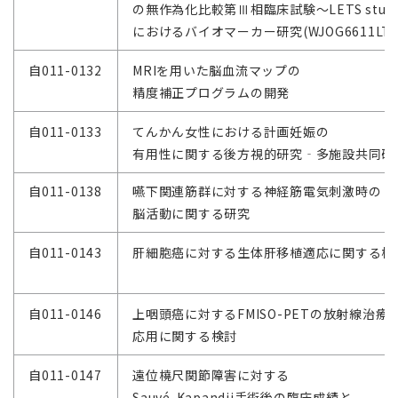
の無作為化比較第Ⅲ相臨床試験～LETS stud
におけるバイオマーカー研究(WJOG6611LTR
自011-0132
MRIを用いた脳血流マップの
精度補正プログラムの開発
自011-0133
てんかん女性における計画妊娠の
有用性に関する後方視的研究‐多施設共同研
自011-0138
嚥下関連筋群に対する神経筋電気刺激時の
脳活動に関する研究
自011-0143
肝細胞癌に対する生体肝移植適応に関する検
自011-0146
上咽頭癌に対するFMISO-PETの放射線治療
応用に関する検討
自011-0147
遠位橈尺関節障害に対する
Sauvé-Kapandji手術後の臨床成績と