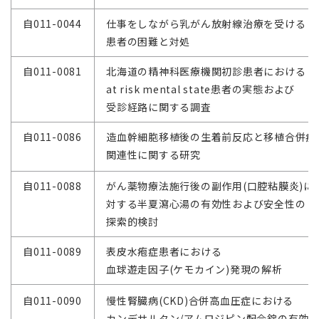
自011-0044
仕事をしながら乳がん放射線治療を受ける
患者の困難と対処
自011-0081
北海道の精神科医療機関初診患者における
at risk mental state患者の実態および
受診経路に関する調査
自011-0086
造血幹細胞移植後の生着前反応と移植合併症
関連性に関する研究
自011-0088
がん薬物療法施行後の副作用(口腔粘膜炎)に
対する半夏瀉心湯の有効性および安全性の
探索的検討
自011-0089
表皮水疱症患者における
血球遊走因子(ケモカイン)発現の解析
自011-0090
慢性腎臓病(CKD)合併高血圧症における
カンデサルタン/アムロジピン配合錠の有効