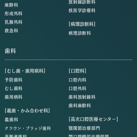
放射線診断科
麻酔科
核医学診療科
形成外科
乳腺外科
[病理診断科]
救急科
病理診断科
歯科
[むし歯・歯周病科]
[口腔科]
予防歯科
口腔内科
むし歯科
口腔外科
歯周病科
歯科放射線科
歯科麻酔科
[義歯・かみ合わせ科]
[高次口腔医療センター]
義歯科
顎関節治療部門
クラウン・ブリッジ歯科
高齢者歯科
顎口腔機能治療部門