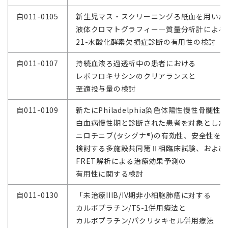
自011-0105
新生児マス・スクリーニングろ紙血を用いた
液体クロマトグラフィー―質量分析計による
21-水酸化酵素欠損症診断の有用性の検討
自011-0107
持続血液ろ過透析中の患者における
レボフロキサシンのクリアランスと
至適投与量の検討
自011-0109
新たにPhiladelphia染色体陽性慢性骨髄性
白血病慢性期と診断された患者を対象とした
ニロチニブ(タシグナ®)の有効性、安全性を
検討する多施設共同第Ⅱ相臨床試験、および
FRET解析による治療効果予測の
有用性に関する検討
自011-0130
「未治療IIIB/IV期非小細胞肺癌に対する
カルボプラチン/TS-1併用療法と
カルボプラチン/パクリタキセル併用療法