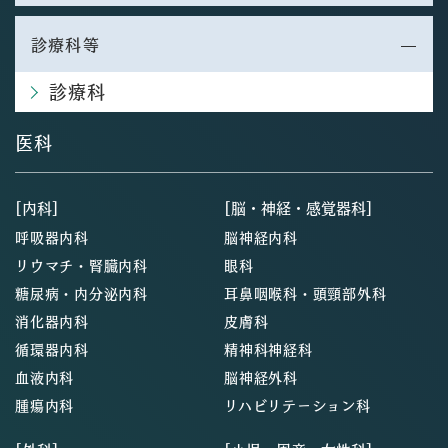
診療科等
診療科
医科
[内科]
[脳・神経・感覚器科]
呼吸器内科
脳神経内科
リウマチ・腎臓内科
眼科
糖尿病・内分泌内科
耳鼻咽喉科・頭頸部外科
消化器内科
皮膚科
循環器内科
精神科神経科
血液内科
脳神経外科
腫瘍内科
リハビリテーション科