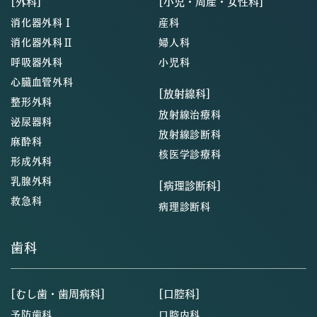
[外科]
[小児・周産・女性科]
消化器外科Ⅰ
産科
消化器外科Ⅱ
婦人科
呼吸器外科
小児科
心臓血管外科
[放射線科]
整形外科
放射線治療科
泌尿器科
放射線診断科
麻酔科
核医学診療科
形成外科
乳腺外科
[病理診断科]
救急科
病理診断科
歯科
[むし歯・歯周病科]
[口腔科]
予防歯科
口腔内科