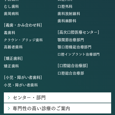
むし歯科
口腔外科
歯周病科
歯科放射線科
歯科麻酔科
[義歯・かみ合わせ科]
[高次口腔医療センター]
義歯科
顎関節治療部門
クラウン・ブリッジ歯科
高齢者歯科
顎口腔機能治療部門
口腔インプラント治療部門
[矯正歯科]
[口腔総合治療部]
矯正歯科
口腔総合治療部
[小児・障がい者歯科]
小児・障がい者歯科
センター・部門
専門性の高い診療のご案内