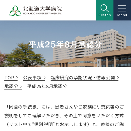
Search
Menu
平成25年8月承認分
TOP
公表事項
臨床研究の承認状況・情報公開
承認分
平成25年8月承認分
「同意の手続き」には、患者さんやご家族に研究内容のご
説明をしてご理解いただき、その上で同意をいただく方式
（リスト中で“個別説明”とお示しします）と、直接のご説