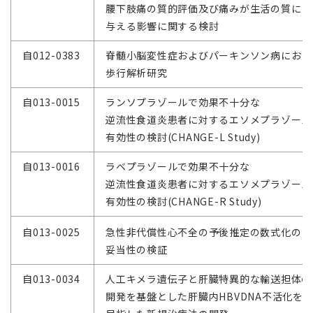
腰下肢痛の質的評価及び痛みが生活の質に
与える影響に関する検討
自012-0383
脊髄小脳変性症およびパーキンソン病におけ
歩行解析研究
自013-0015
ランソプラゾールで効果不十分な
逆流性食道炎患者に対するエソメプラゾール
有効性の検討(CHANGE-L Study)
自013-0016
ラベプラゾールで効果不十分な
逆流性食道炎患者に対するエソメプラゾール
有効性の検討(CHANGE-R Study)
自013-0025
急性非代償性心不全の予後推定の数式化の
妥当性の検証
自013-0034
人工キメラ遺伝子と肝臓特異的な輸送担体の
開発を基盤とした肝臓内HBVDNA不活化を