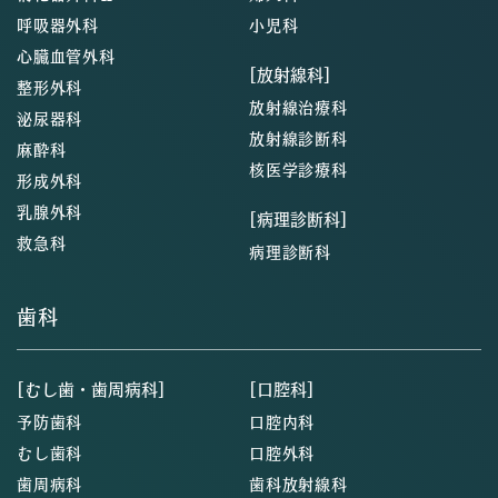
呼吸器外科
小児科
心臓血管外科
[放射線科]
整形外科
放射線治療科
泌尿器科
放射線診断科
麻酔科
核医学診療科
形成外科
乳腺外科
[病理診断科]
救急科
病理診断科
歯科
[むし歯・歯周病科]
[口腔科]
予防歯科
口腔内科
むし歯科
口腔外科
歯周病科
歯科放射線科