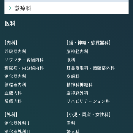
診療科
医科
[内科]
[脳・神経・感覚器科]
呼吸器内科
脳神経内科
リウマチ・腎臓内科
眼科
糖尿病・内分泌内科
耳鼻咽喉科・頭頸部外科
消化器内科
皮膚科
循環器内科
精神科神経科
血液内科
脳神経外科
腫瘍内科
リハビリテーション科
[外科]
[小児・周産・女性科]
消化器外科Ⅰ
産科
消化器外科Ⅱ
婦人科