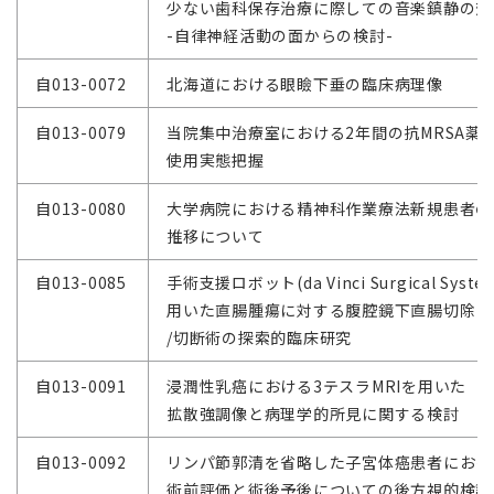
少ない歯科保存治療に際しての音楽鎮静の効
-自律神経活動の面からの検討-
自013-0072
北海道における眼瞼下垂の臨床病理像
自013-0079
当院集中治療室における2年間の抗MRSA薬
使用実態把握
自013-0080
大学病院における精神科作業療法新規患者の
推移について
自013-0085
手術支援ロボット(da Vinci Surgical System
用いた直腸腫瘍に対する腹腔鏡下直腸切除
/切断術の探索的臨床研究
自013-0091
浸潤性乳癌における3テスラMRIを用いた
拡散強調像と病理学的所見に関する検討
自013-0092
リンパ節郭清を省略した子宮体癌患者におけ
術前評価と術後予後についての後方視的検討