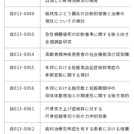
目指した新規治療法の開発
自013-0049
結核性ぶどう膜炎の診断的根拠と治療の
現状についての検討
自013-0050
急性網膜壊死の診断基準に関する後ろ向き
全国調査研究
自013-0054
高齢者精神疾患患者の社会機能及び認知機能
自013-0055
本邦における妊娠高血圧症候群発症の
季節変動に関する検討
自013-0056
本邦における胎児数と妊娠期間中の
母体体重増加との関連性に関する後方視的検
自013-0061
尺骨突き上げ症候群に対する
尺骨短縮骨切り術の力学的効果
自013-0062
歯科治療恐怖症を有する患者における侵襲の