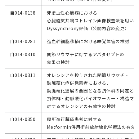
自014-0138
非虚血性心筋症における
心臓磁気共鳴ストレイン画像検査法を用いた
Dyssynchrony評価（公開内容の変更）
自014-0281
造血幹細胞移植における味覚障害の検討
自014-0310
関節リウマチに対するアバタセプトの
効果の検討
自014-0311
オレンシアを投与された関節リウマチ・
動脈硬化症併発患者における、
動脈硬化進展の要因となる抗体群の同定と、
抗体群・動脈硬化バイオマーカー・構造マー
対するオレンシアの有効性の検討
自014-0350
局所進行膵癌患者に対する
Metformin併用術前放射線化学療法の有効