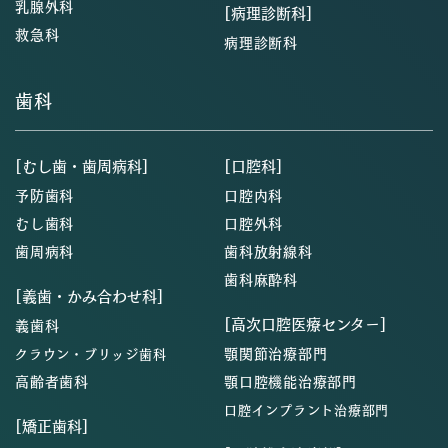
乳腺外科
[病理診断科]
救急科
病理診断科
歯科
[むし歯・歯周病科]
[口腔科]
予防歯科
口腔内科
むし歯科
口腔外科
歯周病科
歯科放射線科
歯科麻酔科
[義歯・かみ合わせ科]
[高次口腔医療センター]
義歯科
顎関節治療部門
クラウン・ブリッジ歯科
高齢者歯科
顎口腔機能治療部門
口腔インプラント治療部門
[矯正歯科]