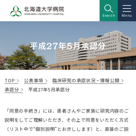
Search
Menu
平成27年5月承認分
TOP
公表事項
臨床研究の承認状況・情報公開
承認分
平成27年5月承認分
「同意の手続き」には、患者さんやご家族に研究内容のご
説明をしてご理解いただき、その上で同意をいただく方式
（リスト中で“個別説明”とお示しします）と、直接のご説