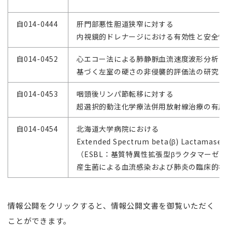
自014-0444
肝門部悪性胆道狭窄に対する
内視鏡的ドレナージにおける有効性と安全性
自014-0452
心エコー法による肺静脈血流速度波形分析に
基づく左室の硬さの非侵襲的評価法の研究
自014-0453
咽頭後リンパ節転移に対する
超選択的動注化学療法併用放射線治療の有用
自014-0454
北海道大学病院における
Extended Spectrum beta(β) Lactamase
（ESBL：基質特異性拡張型βラクタマーゼ）
産生菌による血流感染および肺炎の臨床的検
情報公開をクリックすると、情報公開文書を御覧いただく
ことができます。