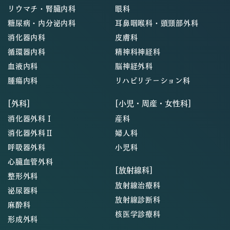
リウマチ・腎臓内科
眼科
糖尿病・内分泌内科
耳鼻咽喉科・頭頸部外科
消化器内科
皮膚科
循環器内科
精神科神経科
血液内科
脳神経外科
腫瘍内科
リハビリテーション科
[外科]
[小児・周産・女性科]
消化器外科Ⅰ
産科
消化器外科Ⅱ
婦人科
呼吸器外科
小児科
心臓血管外科
[放射線科]
整形外科
放射線治療科
泌尿器科
放射線診断科
麻酔科
核医学診療科
形成外科