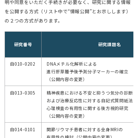
明や同意をいただく手続きが必要なく、研究に関する情報
を公開する方式（リスト中で“情報公開”とお示しします）
の２つの方式があります。
研究番号
研究課題名
自010-0202
DNAメチル化解析による
進行肝芽腫予後予測分子マーカーの確立
（公開内容の変更）
自013-0305
精神疾患における不安と抑うつ気分の診断
および治療反応性に対する自記式質問紙法と
心理検査の有用性に関する後方視的研究
（公開内容の変更）
自014-0101
関節リウマチ患者に対する全身MRIの
有用性の検討（公開内容の変更）