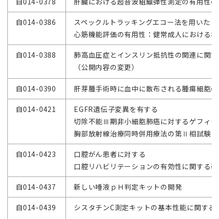
自014-0378
肝臓における超音波組織弾性測定の有用性の
自014-0386
スペックルトラッキングエコー法を用いた
心筋機能評価の有用性：健常成人における検
自014-0388
肺高血圧症とインスリン抵抗性の関連に関す
（公開内容の変更）
自014-0390
肝芽腫手術時に血中に散布される腫瘍細胞の
自014-0421
EGFR遺伝子変異を有する
切除不能Ⅲ期非小細胞肺癌に対するゲフィチ
胸部放射線治療同時併用療法の第Ⅱ相試験 WJO
自014-0423
口腔がん患者に対する
口腔リハビリテーションの有効性に関する研
自014-0437
新しい唾液ｐＨ判定キットの開発
自014-0439
シスタチンC測定キットの基本性能に関する