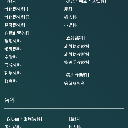
[外科]
[小児・周産・女性科]
消化器外科Ⅰ
産科
消化器外科Ⅱ
婦人科
呼吸器外科
小児科
心臓血管外科
[放射線科]
整形外科
放射線治療科
泌尿器科
放射線診断科
麻酔科
核医学診療科
形成外科
乳腺外科
[病理診断科]
救急科
病理診断科
歯科
[むし歯・歯周病科]
[口腔科]
予防歯科
口腔内科