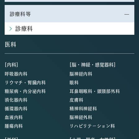
診療科等
診療科
医科
[内科]
[脳・神経・感覚器科]
呼吸器内科
脳神経内科
リウマチ・腎臓内科
眼科
糖尿病・内分泌内科
耳鼻咽喉科・頭頸部外科
消化器内科
皮膚科
循環器内科
精神科神経科
血液内科
脳神経外科
腫瘍内科
リハビリテーション科