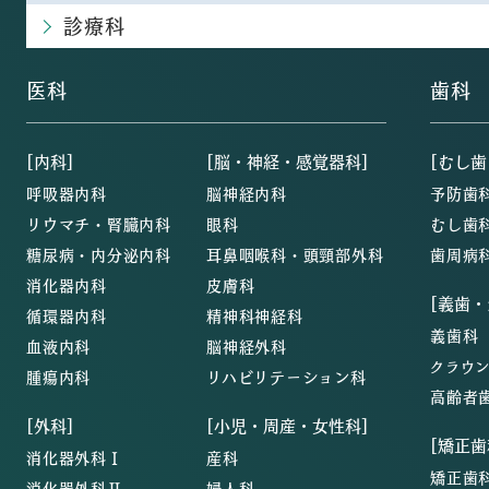
診療科
医科
歯科
[内科]
[脳・神経・感覚器科]
[むし歯
呼吸器内科
脳神経内科
予防歯
リウマチ・腎臓内科
眼科
むし歯
糖尿病・内分泌内科
耳鼻咽喉科・頭頸部外科
歯周病
消化器内科
皮膚科
[義歯
循環器内科
精神科神経科
義歯科
血液内科
脳神経外科
クラウ
腫瘍内科
リハビリテーション科
高齢者
[外科]
[小児・周産・女性科]
[矯正歯
消化器外科Ⅰ
産科
矯正歯
消化器外科Ⅱ
婦人科