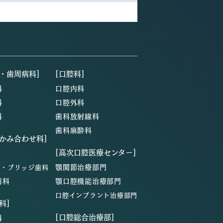
・歯周病科]
[口腔科]
科
口腔内科
科
口腔外科
科
歯科放射線科
歯科麻酔科
・かみ合わせ科]
[高次口腔医療センター]
顎関節治療部門
ン・ブリッジ歯科
歯科
顎口腔機能治療部門
口腔インプラント治療部門
科]
[口腔総合治療部]
科