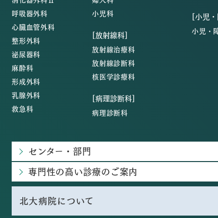
呼吸器外科
小児科
[小児
心臓血管外科
小児・
[放射線科]
整形外科
放射線治療科
泌尿器科
放射線診断科
麻酔科
核医学診療科
形成外科
乳腺外科
[病理診断科]
救急科
病理診断科
センター・部門
専門性の高い診療のご案内
北大病院について