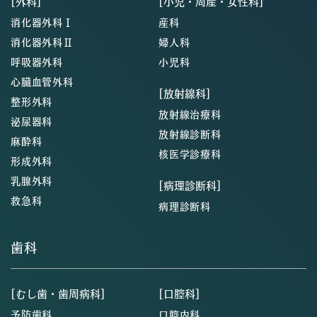
[外科]
[小児・周産・女性科]
消化器外科Ⅰ
産科
消化器外科Ⅱ
婦人科
呼吸器外科
小児科
心臓血管外科
[放射線科]
整形外科
放射線治療科
泌尿器科
放射線診断科
麻酔科
核医学診療科
形成外科
乳腺外科
[病理診断科]
救急科
病理診断科
歯科
[むし歯・歯周病科]
[口腔科]
予防歯科
口腔内科