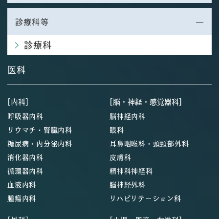
診療科等
診療科
医科
[内科]
[脳・神経・感覚器科]
呼吸器内科
脳神経内科
リウマチ・腎臓内科
眼科
糖尿病・内分泌内科
耳鼻咽喉科・頭頸部外科
消化器内科
皮膚科
循環器内科
精神科神経科
血液内科
脳神経外科
腫瘍内科
リハビリテーション科