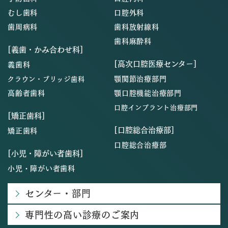
むし歯科
口腔外科
歯周病科
歯科放射線科
歯科麻酔科
[義歯・かみ合わせ科]
[高次口腔医療センター]
義歯科
顎関節治療部門
クラウン・ブリッジ歯科
高齢者歯科
顎口腔機能治療部門
口腔インプラント治療部門
[矯正歯科]
[口腔総合治療部]
矯正歯科
口腔総合治療部
[小児・障がい者歯科]
小児・障がい者歯科
センター・部門
専門性の高い診療のご案内