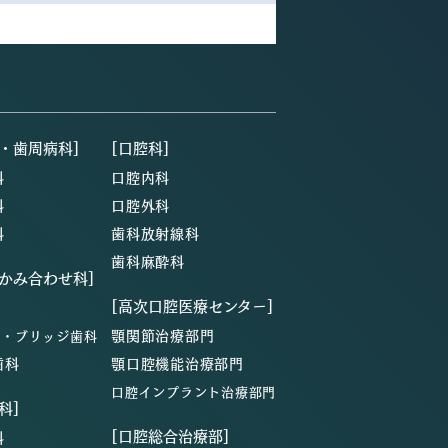
・歯周病科]
[口腔科]
科
口腔内科
科
口腔外科
科
歯科放射線科
歯科麻酔科
・かみ合わせ科]
[高次口腔医療センター]
顎関節治療部門
ン・ブリッジ歯科
歯科
顎口腔機能治療部門
口腔インプラント治療部門
科]
[口腔総合治療部]
科