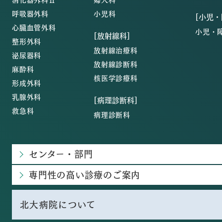
呼吸器外科
小児科
[小児
心臓血管外科
小児・
[放射線科]
整形外科
放射線治療科
泌尿器科
放射線診断科
麻酔科
核医学診療科
形成外科
乳腺外科
[病理診断科]
救急科
病理診断科
センター・部門
専門性の高い診療のご案内
北大病院について