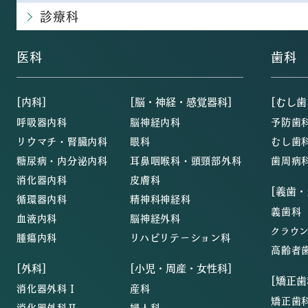
診療科
医科
歯科
[内科]
[脳・神経・感覚器科]
[むし歯
呼吸器内科
脳神経内科
予防歯
リウマチ・腎臓内科
眼科
むし歯
糖尿病・内分泌内科
耳鼻咽喉科・頭頸部外科
歯周病
消化器内科
皮膚科
[義歯
循環器内科
精神科神経科
義歯科
血液内科
脳神経外科
クラウ
腫瘍内科
リハビリテーション科
高齢者
[外科]
[小児・周産・女性科]
[矯正歯
消化器外科Ⅰ
産科
矯正歯
消化器外科Ⅱ
婦人科