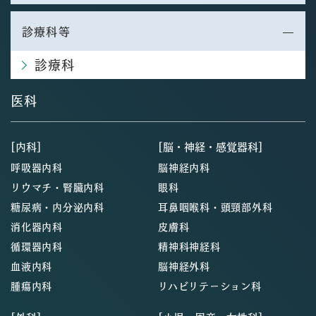
診療科等
診療科
医科
[内科]
[脳・神経・感覚器科]
呼吸器内科
脳神経内科
リウマチ・腎臓内科
眼科
糖尿病・内分泌内科
耳鼻咽喉科・頭頸部外科
消化器内科
皮膚科
循環器内科
精神科神経科
血液内科
脳神経外科
腫瘍内科
リハビリテーション科