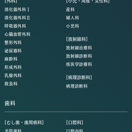
[外科]
[小児・周産・女性科]
消化器外科Ⅰ
産科
消化器外科Ⅱ
婦人科
呼吸器外科
小児科
心臓血管外科
[放射線科]
整形外科
放射線治療科
泌尿器科
放射線診断科
麻酔科
核医学診療科
形成外科
乳腺外科
[病理診断科]
救急科
病理診断科
歯科
[むし歯・歯周病科]
[口腔科]
予防歯科
口腔内科