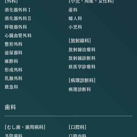
[外科]
[小児・周産・女性科]
消化器外科Ⅰ
産科
消化器外科Ⅱ
婦人科
呼吸器外科
小児科
心臓血管外科
[放射線科]
整形外科
放射線治療科
泌尿器科
放射線診断科
麻酔科
核医学診療科
形成外科
乳腺外科
[病理診断科]
救急科
病理診断科
歯科
[むし歯・歯周病科]
[口腔科]
予防歯科
口腔内科