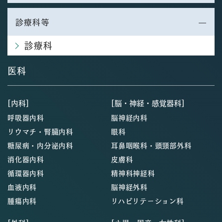
診療科等
診療科
医科
[内科]
[脳・神経・感覚器科]
呼吸器内科
脳神経内科
リウマチ・腎臓内科
眼科
糖尿病・内分泌内科
耳鼻咽喉科・頭頸部外科
消化器内科
皮膚科
循環器内科
精神科神経科
血液内科
脳神経外科
腫瘍内科
リハビリテーション科