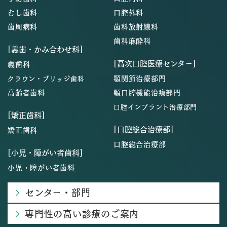
むし歯科
口腔外科
歯周病科
歯科放射線科
歯科麻酔科
[義歯・かみ合わせ科]
[高次口腔医療センター]
義歯科
顎関節治療部門
クラウン・ブリッジ歯科
高齢者歯科
顎口腔機能治療部門
口腔インプラント治療部門
[矯正歯科]
[口腔総合治療部]
矯正歯科
口腔総合治療部
[小児・障がい者歯科]
小児・障がい者歯科
センター・部門
専門性の高い診療のご案内