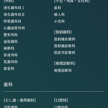
[外科]
[小児・周産・女性科]
消化器外科Ⅰ
産科
消化器外科Ⅱ
婦人科
呼吸器外科
小児科
心臓血管外科
[放射線科]
整形外科
放射線治療科
泌尿器科
放射線診断科
麻酔科
核医学診療科
形成外科
乳腺外科
[病理診断科]
救急科
病理診断科
歯科
[むし歯・歯周病科]
[口腔科]
予防歯科
口腔内科