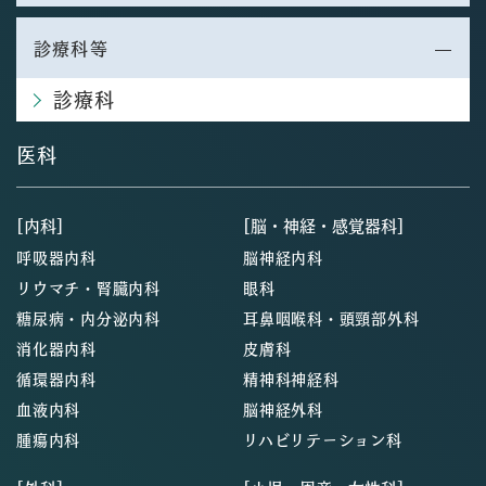
診療科等
診療科
医科
[内科]
[脳・神経・感覚器科]
呼吸器内科
脳神経内科
リウマチ・腎臓内科
眼科
糖尿病・内分泌内科
耳鼻咽喉科・頭頸部外科
消化器内科
皮膚科
循環器内科
精神科神経科
血液内科
脳神経外科
腫瘍内科
リハビリテーション科