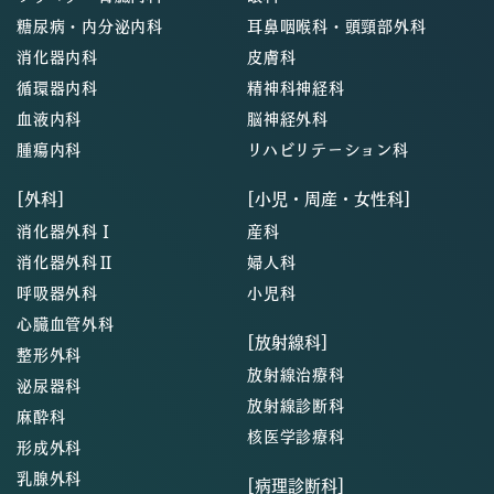
糖尿病・内分泌内科
耳鼻咽喉科・頭頸部外科
消化器内科
皮膚科
循環器内科
精神科神経科
血液内科
脳神経外科
腫瘍内科
リハビリテーション科
[外科]
[小児・周産・女性科]
消化器外科Ⅰ
産科
消化器外科Ⅱ
婦人科
呼吸器外科
小児科
心臓血管外科
[放射線科]
整形外科
放射線治療科
泌尿器科
放射線診断科
麻酔科
核医学診療科
形成外科
乳腺外科
[病理診断科]