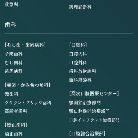
救急科
病理診断科
歯科
[むし歯・歯周病科]
[口腔科]
予防歯科
口腔内科
むし歯科
口腔外科
歯周病科
歯科放射線科
歯科麻酔科
[義歯・かみ合わせ科]
[高次口腔医療センター]
義歯科
顎関節治療部門
クラウン・ブリッジ歯科
高齢者歯科
顎口腔機能治療部門
口腔インプラント治療部門
[矯正歯科]
[口腔総合治療部]
矯正歯科