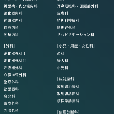
糖尿病・内分泌内科
耳鼻咽喉科・頭頸部外科
消化器内科
皮膚科
循環器内科
精神科神経科
血液内科
脳神経外科
腫瘍内科
リハビリテーション科
[外科]
[小児・周産・女性科]
消化器外科Ⅰ
産科
消化器外科Ⅱ
婦人科
呼吸器外科
小児科
心臓血管外科
[放射線科]
整形外科
放射線治療科
泌尿器科
放射線診断科
麻酔科
核医学診療科
形成外科
乳腺外科
[病理診断科]