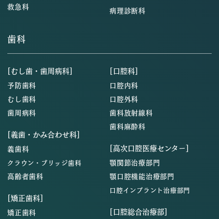
救急科
病理診断科
歯科
[むし歯・歯周病科]
[口腔科]
予防歯科
口腔内科
むし歯科
口腔外科
歯周病科
歯科放射線科
歯科麻酔科
[義歯・かみ合わせ科]
[高次口腔医療センター]
義歯科
顎関節治療部門
クラウン・ブリッジ歯科
高齢者歯科
顎口腔機能治療部門
口腔インプラント治療部門
[矯正歯科]
[口腔総合治療部]
矯正歯科