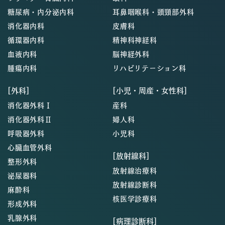
糖尿病・内分泌内科
耳鼻咽喉科・頭頸部外科
消化器内科
皮膚科
循環器内科
精神科神経科
血液内科
脳神経外科
腫瘍内科
リハビリテーション科
[外科]
[小児・周産・女性科]
消化器外科Ⅰ
産科
消化器外科Ⅱ
婦人科
呼吸器外科
小児科
心臓血管外科
[放射線科]
整形外科
放射線治療科
泌尿器科
放射線診断科
麻酔科
核医学診療科
形成外科
乳腺外科
[病理診断科]