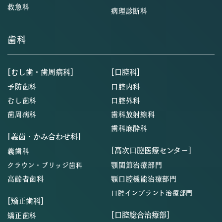
救急科
病理診断科
歯科
[むし歯・歯周病科]
[口腔科]
予防歯科
口腔内科
むし歯科
口腔外科
歯周病科
歯科放射線科
歯科麻酔科
[義歯・かみ合わせ科]
[高次口腔医療センター]
義歯科
顎関節治療部門
クラウン・ブリッジ歯科
高齢者歯科
顎口腔機能治療部門
口腔インプラント治療部門
[矯正歯科]
[口腔総合治療部]
矯正歯科