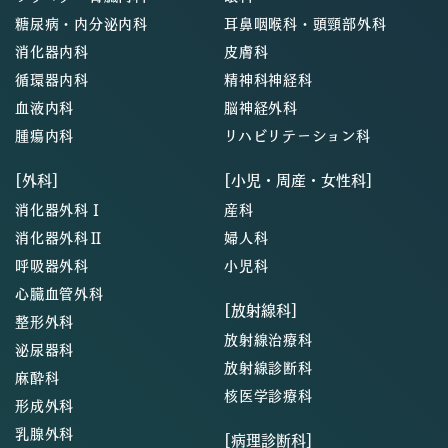
糖尿病・内分泌内科
耳鼻咽喉科・頭頸部外科
消化器内科
皮膚科
循環器内科
精神科神経科
血液内科
脳神経外科
腫瘍内科
リハビリテーション科
[外科]
[小児・周産・女性科]
消化器外科Ⅰ
産科
消化器外科Ⅱ
婦人科
呼吸器外科
小児科
心臓血管外科
[放射線科]
整形外科
放射線治療科
泌尿器科
放射線診断科
麻酔科
核医学診療科
形成外科
乳腺外科
[病理診断科]