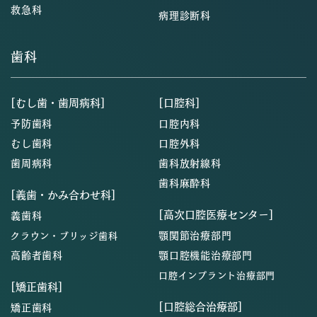
救急科
病理診断科
歯科
[むし歯・歯周病科]
[口腔科]
予防歯科
口腔内科
むし歯科
口腔外科
歯周病科
歯科放射線科
歯科麻酔科
[義歯・かみ合わせ科]
[高次口腔医療センター]
義歯科
顎関節治療部門
クラウン・ブリッジ歯科
高齢者歯科
顎口腔機能治療部門
口腔インプラント治療部門
[矯正歯科]
[口腔総合治療部]
矯正歯科