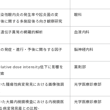
感染性眼内炎の発生率や起炎菌の変
眼科
予後に関する多施設後ろ向き観察研究
る遺伝子異常の網羅的解析
血液内科
症の発症・進行・予後に関与する因子
脳神経内科
ive dose intensity低下に影響を
薬剤部
探索
ngを用いた腫瘍性病変発見における画像強調
光学医療診療部
証
ngを用いた大腸内視鏡検査における内視鏡医
光学医療診療部
よる病変発見能との比較-