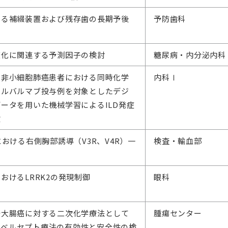
ける補綴装置および残存歯の長期予後
予防歯科
変化に関連する予測因子の検討
糖尿病・内分泌内科
Ⅲ非小細胞肺癌患者における同時化学
内科Ⅰ
ュルバルマブ投与例を対象としたデジ
ータを用いた機械学習によるILD発症
験
における右側胸部誘導（V3R、V4R）一
検査・輸血部
おけるLRRK2の発現制御
眼科
発大腸癌に対する二次化学療法として
腫瘍センター
アフリベルセプト療法の有効性と安全性の検