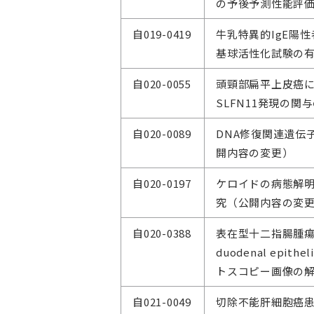
の予後予測性能評
自019-0419
牛乳特異的IgE陽
基球活性化試験の
自020-0055
頭頸部扁平上皮癌に
SLFN11発現の
自020-0089
DNA修復関連遺伝
開内容の変更）
自020-0197
ケロイドの病態解
究（公開内容の変
自020-0388
表在型十二指腸腫瘍(sup
duodenal epith
トスコピー画像の
自021-0049
切除不能肝細胞癌