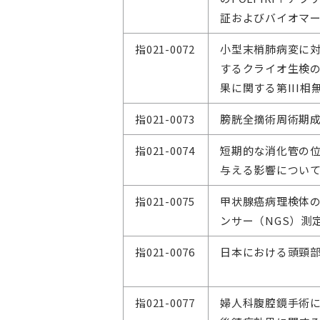
証およびバイオマ
指021-0072
小型末梢肺病変に
するクライオ生検
果に関する第III
指021-0073
膀胱全摘術周術期
指021-0074
短期的な消化管の
与える影響につい
指021-0075
甲状腺癌病理検体
ンサー（NGS）測
指021-0076
日本における頭頸
指021-0077
婦人科腹腔鏡手術に