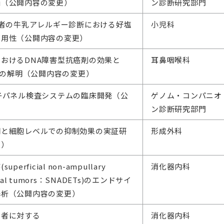
価（公開内容の変更）
ン診断研究部門
性者の牛乳アレルギー診断における好塩
小児科
有用性（公開内容の変更）
おけるDNA障害型抗癌剤の効果と
耳鼻咽喉科
関与の解明（公開内容の変更）
子パネル検査システムの臨床開発（公
ゲノム・コンパニオ
ン診断研究部門
明と細胞レベルでの抑制効果の実証研
形成外科
更）
erficial non-ampullary
消化器内科
elial tumors：SNADETs)のエンドサイ
解析（公開内容の変更）
患者に対する
消化器内科