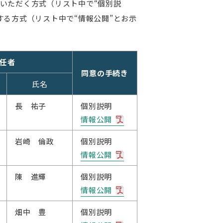
いただく方式（リスト中で“個別説
る方式（リスト中で“情報公開”とお示
任者
同意の手続き
氏名
長 祐子
個別説明
情報公開
岩崎 倫政
個別説明
情報公開
陳 進輝
個別説明
情報公開
畑中 豊
個別説明