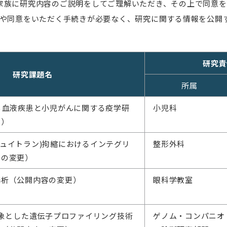
家族に研究内容のご説明をしてご理解いただき、その上で同意を
明や同意をいただく手続きが必要なく、研究に関する情報を公開す
研究責
研究課題名
所属
る血液疾患と小児がんに関する疫学研
小児科
更）
デュピュイトラン)拘縮におけるインテグリ
整形外科
容の変更）
解析（公開内容の変更）
眼科学教室
対象とした遺伝子プロファイリング技術
ゲノム・コンパニオ