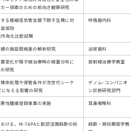
ーカー探索のための前向き観察研究
対する極細径気管支鏡下鉗子生検に対
呼吸器内科
の追加効
相無作為化比較試験
成績の施設間格差の解析研究
泌尿器科
位置変化が陽子線治療時の線量分布に
放射線治療学教室
ての研究
の検体処理や保管条件が次世代シーケ
ゲノム･コンパニオ
定に与える影響の研究
ン診断研究部門
部悪性腫瘍登録事業の実施
耳鼻咽喉科
おける、M-TAPAと創部浸潤麻酔の術
麻酔・周術期医学教