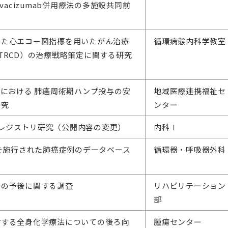
+Bevacizumab併用療法の多施設共同前
した心エコー図指標を用いたがん治療
循環病態内科学教室
TRCD）の治療戦略策定に関する研究
）
 中止後における 肺癌周術期ハンプ投与の安
地域医療連携福祉セ
研究
ンター
するレジストリ研究（公開内容の変更）
内科Ⅰ
療を施行された肺癌症例のデータベース
循環器・呼吸器外科
者の予後に関する調査
リハビリテーション
部
対する全身化学療法についての後ろ向
腫瘍センター