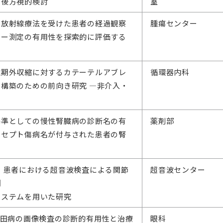
る後方視的検討
室
学放射線療法を受けた患者の経過観察
腫瘍センター
カー測定の有用性を探索的に評価する
性期外収縮に対するカテーテルアブレ
循環器内科
構築のための前向き研究 ―非介入・
基準としての慢性腎臓病の診断名の有
薬剤部
レセプト傷病名が付与された患者の腎
）患者における超音波検査による関節
超音波センター
測
システムを用いた研究
原田病の画像検査の診断的有用性と治療
眼科