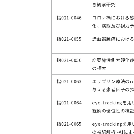
き観察研究
指021-0046
コロナ禍における
化、病態及び視力
指021-0055
造血器腫瘍におけ
指021-0056
筋萎縮性側索硬化
の探索
指021-0063
エリブリン療法のrelat
与える患者因子の
指021-0064
eye-tracki
観察の優位性の検
指021-0065
eye-tracki
の視線解析 -AIに