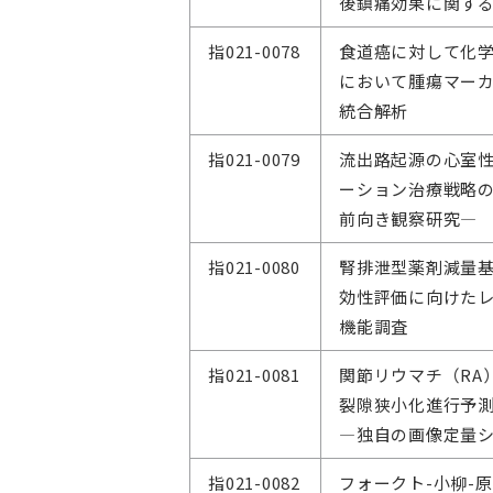
後鎮痛効果に関す
指021-0078
食道癌に対して化
において腫瘍マー
統合解析
指021-0079
流出路起源の心室
ーション治療戦略の
前向き観察研究―
指021-0080
腎排泄型薬剤減量
効性評価に向けた
機能調査
指021-0081
関節リウマチ（RA
裂隙狭小化進行予
―独自の画像定量
指021-0082
フォークト-小柳-