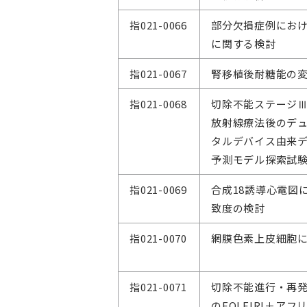
指021-0066
部分欠損症例にお
に関する検討
指021-0067
腎移植後耐糖能の
指021-0068
切除不能ステージ
放射線療法後のデ
タルデバイス由来デ
予測モデル探索試
指021-0069
合成18誘導心電図
致度の検討
指021-0070
網膜色素上皮細胞に
指021-0071
切除不能進行・再
のFOLFIRI＋