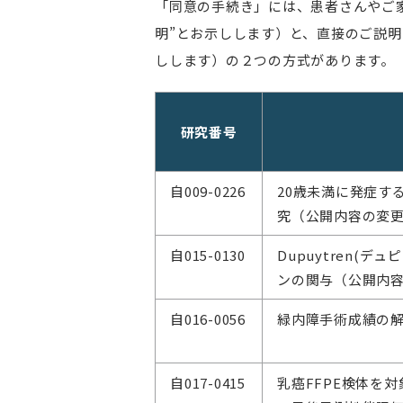
「同意の手続き」には、患者さんやご
明”とお示しします）と、直接のご説
しします）の２つの方式があります。
研究番号
自009-0226
20歳未満に発症す
究（公開内容の変
自015-0130
Dupuytren(
ンの関与（公開内
自016-0056
緑内障手術成績の
自017-0415
乳癌FFPE検体を