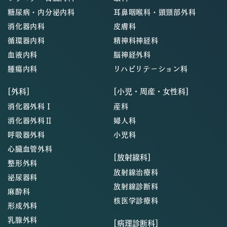
糖尿病・内分泌内科
耳鼻咽喉科・頭頸部外科
消化器内科
皮膚科
循環器内科
精神科神経科
血液内科
脳神経外科
腫瘍内科
リハビリテーション科
[外科]
[小児・周産・女性科]
消化器外科Ⅰ
産科
消化器外科Ⅱ
婦人科
呼吸器外科
小児科
心臓血管外科
[放射線科]
整形外科
放射線治療科
泌尿器科
放射線診断科
麻酔科
核医学診療科
形成外科
乳腺外科
[病理診断科]