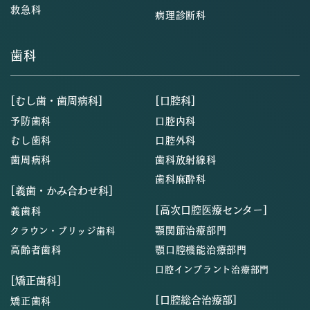
救急科
病理診断科
歯科
[むし歯・歯周病科]
[口腔科]
予防歯科
口腔内科
むし歯科
口腔外科
歯周病科
歯科放射線科
歯科麻酔科
[義歯・かみ合わせ科]
[高次口腔医療センター]
義歯科
顎関節治療部門
クラウン・ブリッジ歯科
高齢者歯科
顎口腔機能治療部門
口腔インプラント治療部門
[矯正歯科]
[口腔総合治療部]
矯正歯科