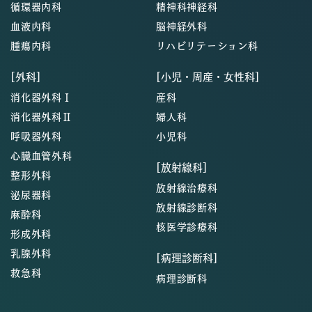
循環器内科
精神科神経科
血液内科
脳神経外科
腫瘍内科
リハビリテーション科
[外科]
[小児・周産・女性科]
消化器外科Ⅰ
産科
消化器外科Ⅱ
婦人科
呼吸器外科
小児科
心臓血管外科
[放射線科]
整形外科
放射線治療科
泌尿器科
放射線診断科
麻酔科
核医学診療科
形成外科
乳腺外科
[病理診断科]
救急科
病理診断科