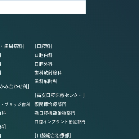
・歯周病科]
[口腔科]
科
口腔内科
科
口腔外科
科
歯科放射線科
歯科麻酔科
・かみ合わせ科]
[高次口腔医療センター]
顎関節治療部門
ン・ブリッジ歯科
歯科
顎口腔機能治療部門
口腔インプラント治療部門
科]
[口腔総合治療部]
科