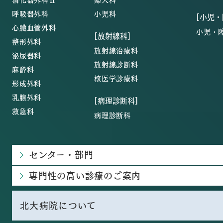
呼吸器外科
小児科
[小児
心臓血管外科
小児・
[放射線科]
整形外科
放射線治療科
泌尿器科
放射線診断科
麻酔科
核医学診療科
形成外科
乳腺外科
[病理診断科]
救急科
病理診断科
センター・部門
専門性の高い診療のご案内
北大病院について