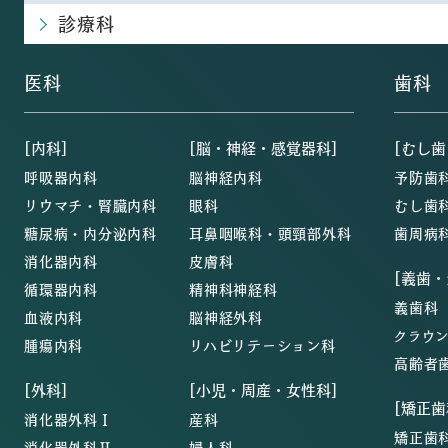
診療科
医科
歯科
[内科]
[脳・神経・感覚器科]
[むし歯
呼吸器内科
脳神経内科
予防歯
リウマチ・腎臓内科
眼科
むし歯
糖尿病・内分泌内科
耳鼻咽喉科・頭頸部外科
歯周病
消化器内科
皮膚科
[義歯
循環器内科
精神科神経科
義歯科
血液内科
脳神経外科
クラウ
腫瘍内科
リハビリテーション科
高齢者
[外科]
[小児・周産・女性科]
[矯正歯
消化器外科Ⅰ
産科
矯正歯
消化器外科Ⅱ
婦人科