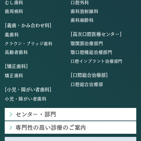
むし歯科
口腔外科
歯周病科
歯科放射線科
歯科麻酔科
[義歯・かみ合わせ科]
[高次口腔医療センター]
義歯科
顎関節治療部門
クラウン・ブリッジ歯科
高齢者歯科
顎口腔機能治療部門
口腔インプラント治療部門
[矯正歯科]
[口腔総合治療部]
矯正歯科
口腔総合治療部
[小児・障がい者歯科]
小児・障がい者歯科
センター・部門
専門性の高い診療のご案内