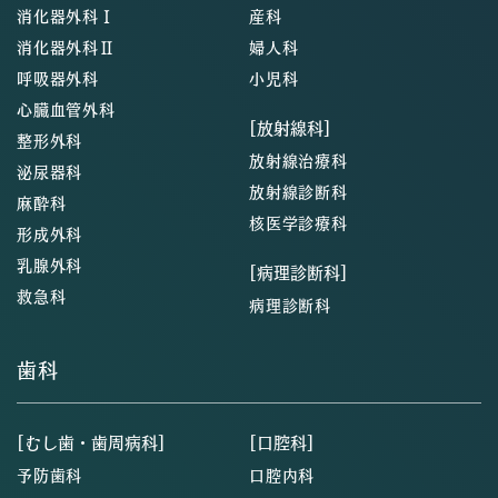
消化器外科Ⅰ
産科
消化器外科Ⅱ
婦人科
呼吸器外科
小児科
心臓血管外科
[放射線科]
整形外科
放射線治療科
泌尿器科
放射線診断科
麻酔科
核医学診療科
形成外科
乳腺外科
[病理診断科]
救急科
病理診断科
歯科
[むし歯・歯周病科]
[口腔科]
予防歯科
口腔内科