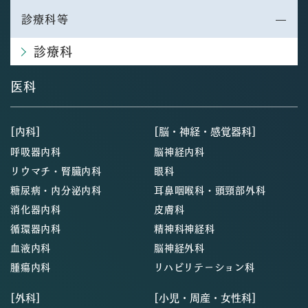
診療科等
診療科
医科
[内科]
[脳・神経・感覚器科]
呼吸器内科
脳神経内科
リウマチ・腎臓内科
眼科
糖尿病・内分泌内科
耳鼻咽喉科・頭頸部外科
消化器内科
皮膚科
循環器内科
精神科神経科
血液内科
脳神経外科
腫瘍内科
リハビリテーション科
[外科]
[小児・周産・女性科]