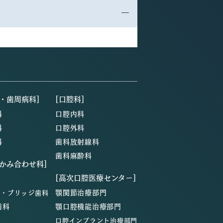
・歯周病科]
[口腔科]
科
口腔内科
科
口腔外科
科
歯科放射線科
歯科麻酔科
・かみ合わせ科]
[高次口腔医療センター]
顎関節治療部門
ン・ブリッジ歯科
歯科
顎口腔機能治療部門
口腔インプラント治療部門