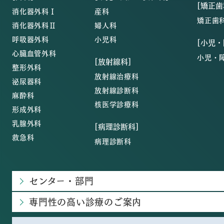
[矯正歯
消化器外科Ⅰ
産科
矯正歯
消化器外科Ⅱ
婦人科
呼吸器外科
小児科
[小児
心臓血管外科
小児・
[放射線科]
整形外科
放射線治療科
泌尿器科
放射線診断科
麻酔科
核医学診療科
形成外科
乳腺外科
[病理診断科]
救急科
病理診断科
センター・部門
専門性の高い診療のご案内