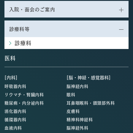
入院・面会のご案内
診療科等
診療科
医科
[内科]
[脳・神経・感覚器科]
呼吸器内科
脳神経内科
リウマチ・腎臓内科
眼科
糖尿病・内分泌内科
耳鼻咽喉科・頭頸部外科
消化器内科
皮膚科
循環器内科
精神科神経科
血液内科
脳神経外科