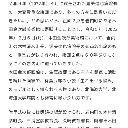
令和４年（2022年）４月に就任された渥美達也病院長
の「大変貴重な絵画であり、多くの方々に鑑賞いただ
きたい。」との思いから、絵画２点を岩内町にある木
田金次郎美術館に寄贈することとし、令和５年（2023
年）２月６日(月)、木田金次郎美術館において、岩内
町の木村清彦町長、渥美達也病院長の御両名出席のも
と、贈呈式が執り行われ、絵画２点は６０年ぶりにふ
るさとの岩内町に還っていきました。
木田金次郎画伯は、生涯故郷である岩内を拠点に活動
を続けた画家で、有島武郎の小説「生れ出づる悩み」
のモデルとして知られる人物であり、北海道大学、北
海道大学病院とも非常に縁が深い方です。
贈呈式の後には懇談の場が設けられ、岩内町の木村清
彦町長、三浦宣彦教育長、久崎教育部長、岡部卓木田