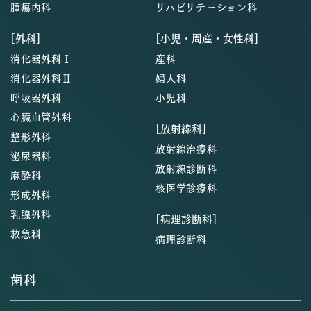
腫瘍内科
リハビリテーション科
[外科]
[小児・周産・女性科]
消化器外科Ⅰ
産科
消化器外科Ⅱ
婦人科
呼吸器外科
小児科
心臓血管外科
[放射線科]
整形外科
放射線治療科
泌尿器科
放射線診断科
麻酔科
核医学診療科
形成外科
乳腺外科
[病理診断科]
救急科
病理診断科
歯科