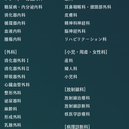
糖尿病・内分泌内科
耳鼻咽喉科・頭頸部外科
消化器内科
皮膚科
循環器内科
精神科神経科
血液内科
脳神経外科
腫瘍内科
リハビリテーション科
[外科]
[小児・周産・女性科]
消化器外科Ⅰ
産科
消化器外科Ⅱ
婦人科
呼吸器外科
小児科
心臓血管外科
[放射線科]
整形外科
放射線治療科
泌尿器科
放射線診断科
麻酔科
核医学診療科
形成外科
乳腺外科
[病理診断科]