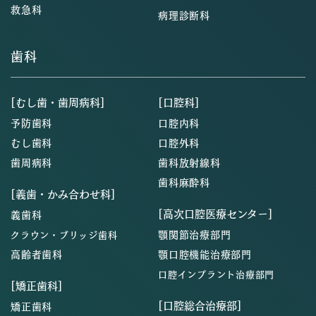
救急科
病理診断科
歯科
[むし歯・歯周病科]
[口腔科]
予防歯科
口腔内科
むし歯科
口腔外科
歯周病科
歯科放射線科
歯科麻酔科
[義歯・かみ合わせ科]
[高次口腔医療センター]
義歯科
顎関節治療部門
クラウン・ブリッジ歯科
高齢者歯科
顎口腔機能治療部門
口腔インプラント治療部門
[矯正歯科]
[口腔総合治療部]
矯正歯科