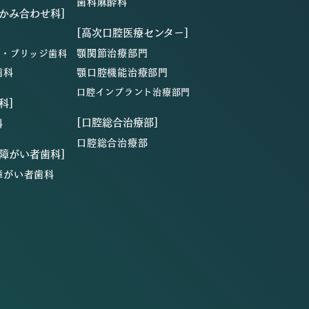
歯科麻酔科
・かみ合わせ科]
[高次口腔医療センター]
顎関節治療部門
ン・ブリッジ歯科
歯科
顎口腔機能治療部門
口腔インプラント治療部門
科]
[口腔総合治療部]
科
口腔総合治療部
・障がい者歯科]
障がい者歯科