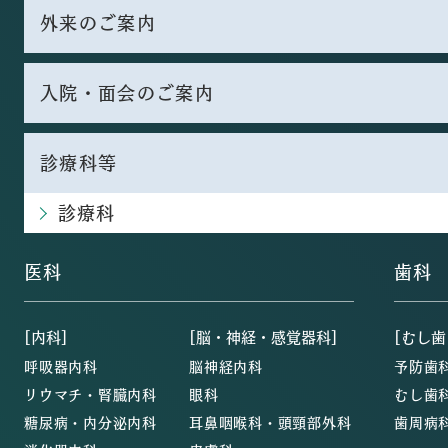
外来のご案内
入院・面会のご案内
診療科等
診療科
医科
歯科
[内科]
[脳・神経・感覚器科]
[むし歯
呼吸器内科
脳神経内科
予防歯
リウマチ・腎臓内科
眼科
むし歯
糖尿病・内分泌内科
耳鼻咽喉科・頭頸部外科
歯周病