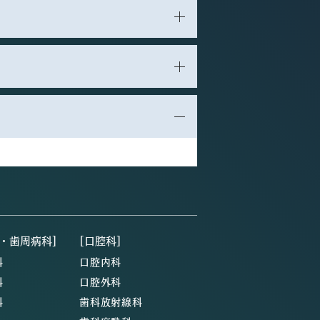
・歯周病科]
[口腔科]
科
口腔内科
科
口腔外科
科
歯科放射線科