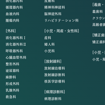
消化器内科
皮膚科
[義歯
循環器内科
精神科神経科
義歯科
血液内科
脳神経外科
クラウ
腫瘍内科
リハビリテーション科
高齢者
[外科]
[小児・周産・女性科]
[矯正歯
消化器外科Ⅰ
産科
矯正歯
消化器外科Ⅱ
婦人科
呼吸器外科
小児科
[小児
心臓血管外科
小児・
[放射線科]
整形外科
放射線治療科
泌尿器科
放射線診断科
麻酔科
核医学診療科
形成外科
乳腺外科
[病理診断科]
救急科
病理診断科