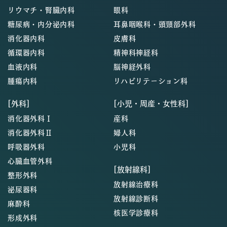
リウマチ・腎臓内科
眼科
糖尿病・内分泌内科
耳鼻咽喉科・頭頸部外科
消化器内科
皮膚科
循環器内科
精神科神経科
血液内科
脳神経外科
腫瘍内科
リハビリテーション科
[外科]
[小児・周産・女性科]
消化器外科Ⅰ
産科
消化器外科Ⅱ
婦人科
呼吸器外科
小児科
心臓血管外科
[放射線科]
整形外科
放射線治療科
泌尿器科
放射線診断科
麻酔科
核医学診療科
形成外科