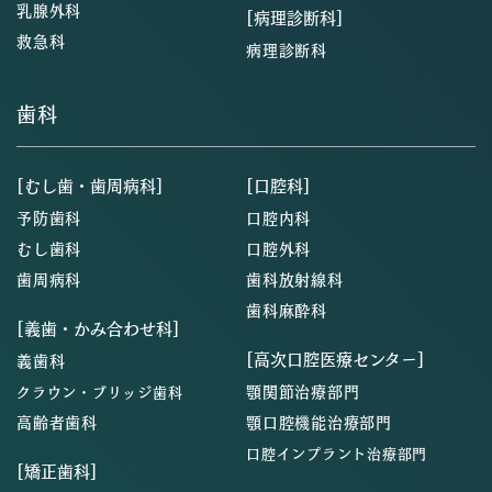
乳腺外科
[病理診断科]
救急科
病理診断科
歯科
[むし歯・歯周病科]
[口腔科]
予防歯科
口腔内科
むし歯科
口腔外科
歯周病科
歯科放射線科
歯科麻酔科
[義歯・かみ合わせ科]
[高次口腔医療センター]
義歯科
顎関節治療部門
クラウン・ブリッジ歯科
高齢者歯科
顎口腔機能治療部門
口腔インプラント治療部門
[矯正歯科]