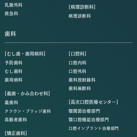
乳腺外科
[病理診断科]
救急科
病理診断科
歯科
[むし歯・歯周病科]
[口腔科]
予防歯科
口腔内科
むし歯科
口腔外科
歯周病科
歯科放射線科
歯科麻酔科
[義歯・かみ合わせ科]
[高次口腔医療センター]
義歯科
顎関節治療部門
クラウン・ブリッジ歯科
高齢者歯科
顎口腔機能治療部門
口腔インプラント治療部門
[矯正歯科]