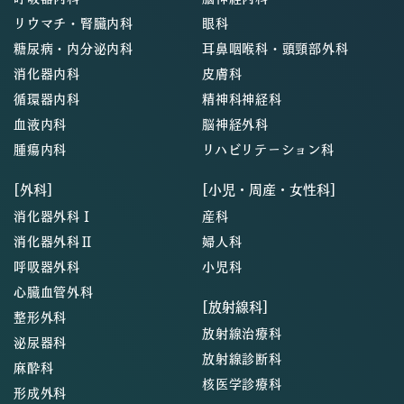
リウマチ・腎臓内科
眼科
糖尿病・内分泌内科
耳鼻咽喉科・頭頸部外科
消化器内科
皮膚科
循環器内科
精神科神経科
血液内科
脳神経外科
腫瘍内科
リハビリテーション科
[外科]
[小児・周産・女性科]
消化器外科Ⅰ
産科
消化器外科Ⅱ
婦人科
呼吸器外科
小児科
心臓血管外科
[放射線科]
整形外科
放射線治療科
泌尿器科
放射線診断科
麻酔科
核医学診療科
形成外科