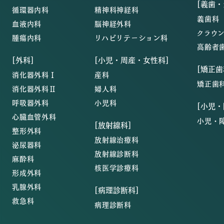
[義歯
循環器内科
精神科神経科
義歯科
血液内科
脳神経外科
クラウ
腫瘍内科
リハビリテーション科
高齢者
[外科]
[小児・周産・女性科]
[矯正歯
消化器外科Ⅰ
産科
矯正歯
消化器外科Ⅱ
婦人科
呼吸器外科
小児科
[小児
心臓血管外科
小児・
[放射線科]
整形外科
放射線治療科
泌尿器科
放射線診断科
麻酔科
核医学診療科
形成外科
乳腺外科
[病理診断科]
救急科
病理診断科