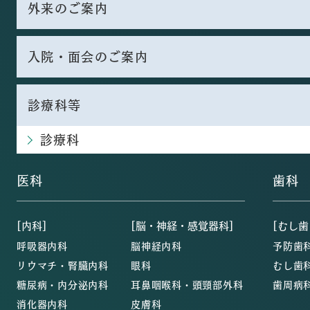
外来のご案内
入院・面会のご案内
診療科等
診療科
医科
歯科
[内科]
[脳・神経・感覚器科]
[むし歯
呼吸器内科
脳神経内科
予防歯
リウマチ・腎臓内科
眼科
むし歯
糖尿病・内分泌内科
耳鼻咽喉科・頭頸部外科
歯周病
消化器内科
皮膚科