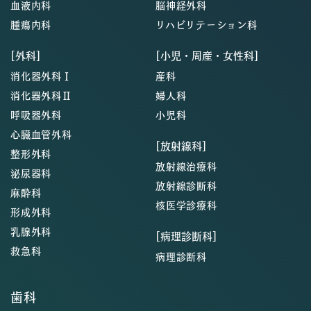
血液内科
脳神経外科
腫瘍内科
リハビリテーション科
[外科]
[小児・周産・女性科]
消化器外科Ⅰ
産科
消化器外科Ⅱ
婦人科
呼吸器外科
小児科
心臓血管外科
[放射線科]
整形外科
放射線治療科
泌尿器科
放射線診断科
麻酔科
核医学診療科
形成外科
乳腺外科
[病理診断科]
救急科
病理診断科
歯科