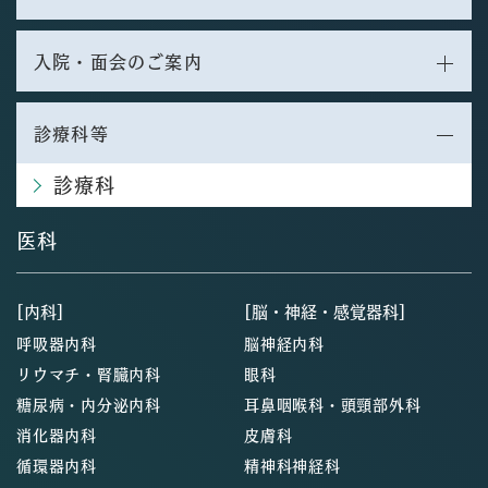
入院・面会のご案内
診療科等
診療科
医科
[内科]
[脳・神経・感覚器科]
呼吸器内科
脳神経内科
リウマチ・腎臓内科
眼科
糖尿病・内分泌内科
耳鼻咽喉科・頭頸部外科
消化器内科
皮膚科
循環器内科
精神科神経科