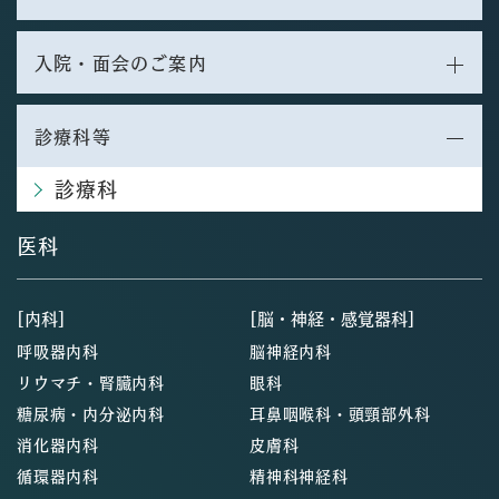
入院・面会のご案内
診療科等
診療科
医科
[内科]
[脳・神経・感覚器科]
呼吸器内科
脳神経内科
リウマチ・腎臓内科
眼科
糖尿病・内分泌内科
耳鼻咽喉科・頭頸部外科
消化器内科
皮膚科
循環器内科
精神科神経科