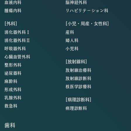
血液内科
脳神経外科
腫瘍内科
リハビリテーション科
[外科]
[小児・周産・女性科]
消化器外科Ⅰ
産科
消化器外科Ⅱ
婦人科
呼吸器外科
小児科
心臓血管外科
[放射線科]
整形外科
放射線治療科
泌尿器科
放射線診断科
麻酔科
核医学診療科
形成外科
乳腺外科
[病理診断科]
救急科
病理診断科
歯科