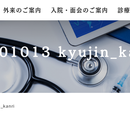
外来のご案内
入院・面会のご案内
診
01013 kyujin_k
n_kanri