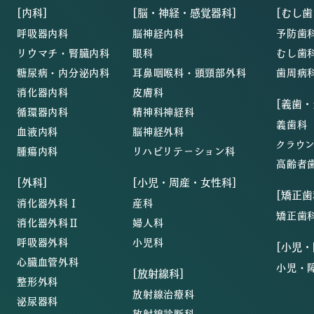
[内科]
[脳・神経・感覚器科]
[むし歯
呼吸器内科
脳神経内科
予防歯
リウマチ・腎臓内科
眼科
むし歯
糖尿病・内分泌内科
耳鼻咽喉科・頭頸部外科
歯周病
消化器内科
皮膚科
[義歯
循環器内科
精神科神経科
義歯科
血液内科
脳神経外科
クラウ
腫瘍内科
リハビリテーション科
高齢者
[外科]
[小児・周産・女性科]
[矯正歯
消化器外科Ⅰ
産科
矯正歯
消化器外科Ⅱ
婦人科
呼吸器外科
小児科
[小児
心臓血管外科
小児・
[放射線科]
整形外科
放射線治療科
泌尿器科
放射線診断科