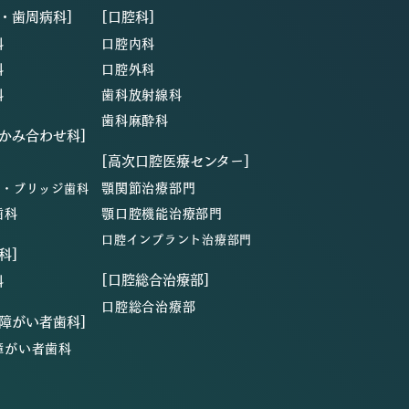
・歯周病科]
[口腔科]
科
口腔内科
科
口腔外科
科
歯科放射線科
歯科麻酔科
・かみ合わせ科]
[高次口腔医療センター]
顎関節治療部門
ン・ブリッジ歯科
歯科
顎口腔機能治療部門
口腔インプラント治療部門
科]
[口腔総合治療部]
科
口腔総合治療部
・障がい者歯科]
障がい者歯科