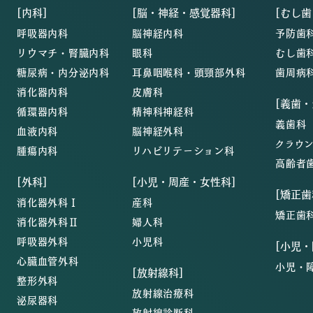
[内科]
[脳・神経・感覚器科]
[むし歯
呼吸器内科
脳神経内科
予防歯
リウマチ・腎臓内科
眼科
むし歯
糖尿病・内分泌内科
耳鼻咽喉科・頭頸部外科
歯周病
消化器内科
皮膚科
[義歯
循環器内科
精神科神経科
義歯科
血液内科
脳神経外科
クラウ
腫瘍内科
リハビリテーション科
高齢者
[外科]
[小児・周産・女性科]
[矯正歯
消化器外科Ⅰ
産科
矯正歯
消化器外科Ⅱ
婦人科
呼吸器外科
小児科
[小児
心臓血管外科
小児・
[放射線科]
整形外科
放射線治療科
泌尿器科
放射線診断科