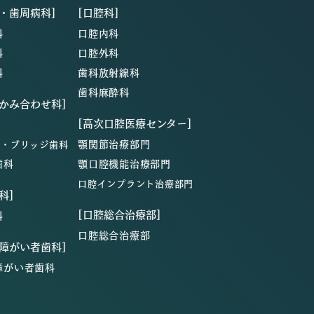
・歯周病科]
[口腔科]
科
口腔内科
科
口腔外科
科
歯科放射線科
歯科麻酔科
・かみ合わせ科]
[高次口腔医療センター]
顎関節治療部門
ン・ブリッジ歯科
歯科
顎口腔機能治療部門
口腔インプラント治療部門
科]
[口腔総合治療部]
科
口腔総合治療部
・障がい者歯科]
障がい者歯科