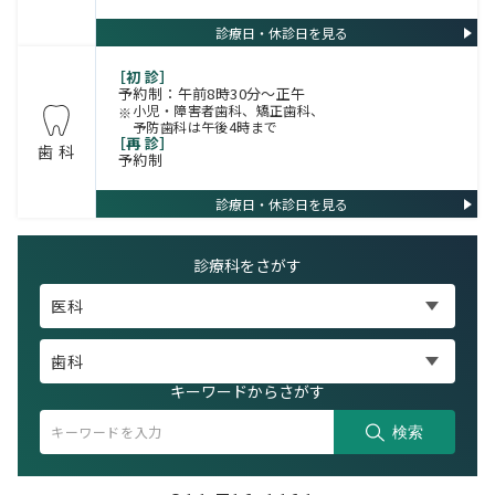
診療日・休診日を見る
［初 診］
予約制：午前8時30分～正午
小児・障害者歯科、矯正歯科、
予防歯科は午後4時まで
［再 診］
歯 科
予約制
診療日・休診日を見る
診療科をさがす
医科
歯科
キーワードからさがす
検索