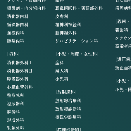
糖尿病・内分泌内科
耳鼻咽喉科・頭頸部外科
歯周病
消化器内科
皮膚科
[義歯
循環器内科
精神科神経科
義歯科
血液内科
脳神経外科
クラウ
腫瘍内科
リハビリテーション科
高齢者
[外科]
[小児・周産・女性科]
[矯正歯
消化器外科Ⅰ
産科
矯正歯
消化器外科Ⅱ
婦人科
呼吸器外科
小児科
[小児
心臓血管外科
小児・
[放射線科]
整形外科
放射線治療科
泌尿器科
放射線診断科
麻酔科
核医学診療科
形成外科
乳腺外科
[病理診断科]