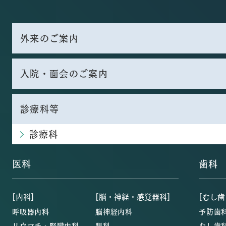
外来のご案内
入院・面会のご案内
診療科等
診療科
医科
歯科
[内科]
[脳・神経・感覚器科]
[むし歯
呼吸器内科
脳神経内科
予防歯
リウマチ・腎臓内科
眼科
むし歯