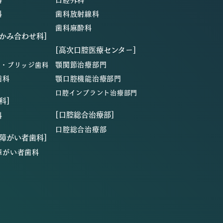
科
歯科放射線科
歯科麻酔科
・かみ合わせ科]
[高次口腔医療センター]
顎関節治療部門
ン・ブリッジ歯科
歯科
顎口腔機能治療部門
口腔インプラント治療部門
科]
[口腔総合治療部]
科
口腔総合治療部
・障がい者歯科]
障がい者歯科