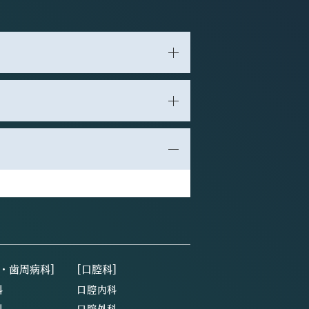
・歯周病科]
[口腔科]
科
口腔内科
科
口腔外科