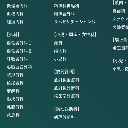
[義歯
循環器内科
精神科神経科
義歯科
血液内科
脳神経外科
クラウ
腫瘍内科
リハビリテーション科
高齢者
[外科]
[小児・周産・女性科]
[矯正歯
消化器外科Ⅰ
産科
矯正歯
消化器外科Ⅱ
婦人科
呼吸器外科
小児科
[小児
心臓血管外科
小児・
[放射線科]
整形外科
放射線治療科
泌尿器科
放射線診断科
麻酔科
核医学診療科
形成外科
乳腺外科
[病理診断科]
救急科
病理診断科