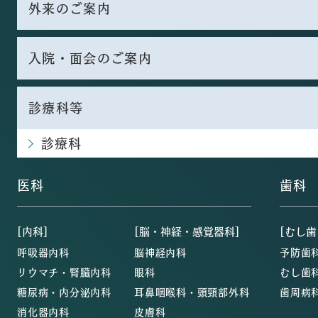
外来のご案内
入院・面会のご案内
診療科等
診療科
医科
歯科
[内科]
[脳・神経・感覚器科]
[むし歯
呼吸器内科
脳神経内科
予防歯
リウマチ・腎臓内科
眼科
むし歯
糖尿病・内分泌内科
耳鼻咽喉科・頭頸部外科
歯周病
消化器内科
皮膚科