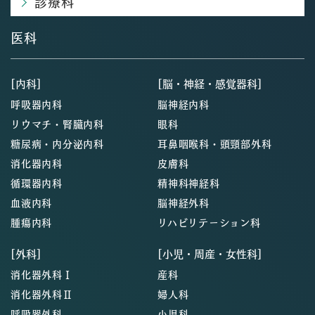
診療科
医科
[内科]
[脳・神経・感覚器科]
呼吸器内科
脳神経内科
リウマチ・腎臓内科
眼科
糖尿病・内分泌内科
耳鼻咽喉科・頭頸部外科
消化器内科
皮膚科
循環器内科
精神科神経科
血液内科
脳神経外科
腫瘍内科
リハビリテーション科
[外科]
[小児・周産・女性科]
消化器外科Ⅰ
産科
消化器外科Ⅱ
婦人科
呼吸器外科
小児科