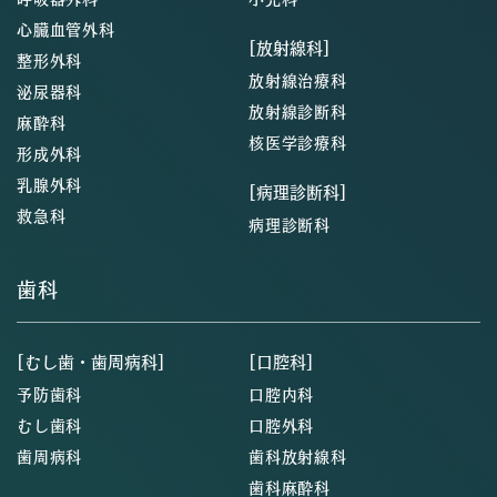
心臓血管外科
[放射線科]
整形外科
放射線治療科
泌尿器科
放射線診断科
麻酔科
核医学診療科
形成外科
乳腺外科
[病理診断科]
救急科
病理診断科
歯科
[むし歯・歯周病科]
[口腔科]
予防歯科
口腔内科
むし歯科
口腔外科
歯周病科
歯科放射線科
歯科麻酔科